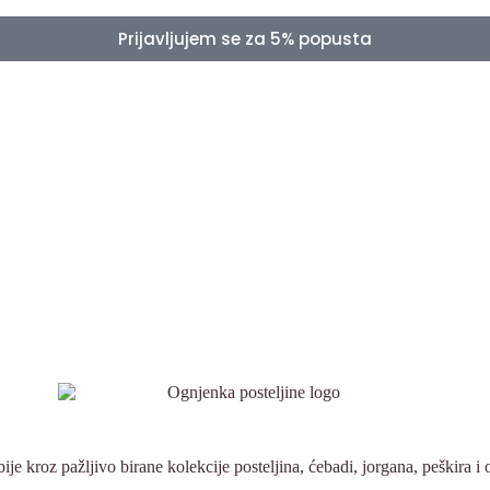
Prijavljujem se za 5% popusta
e kroz pažljivo birane kolekcije posteljina, ćebadi, jorgana, peškira 