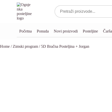
Početna
Ponuda
Novi proizvodi
Posteljine
Čarša
Home
/
Zimski program
/ 5D Bračna Posteljina + Jorgan