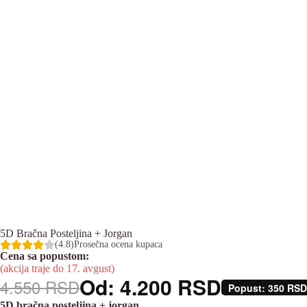
5D Bračna Posteljina + Jorgan
(4.8)
Prosečna ocena kupaca
Cena sa popustom:
(akcija traje do 17. avgust)
Od:
4.200
RSD
4.550
RSD
Popust:
350
RSD
5D bračna posteljina + jorgan