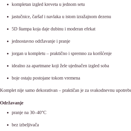
kompletan izgled kreveta u jednom setu
jastučnice, čaršaf i navlaka u istom izražajnom dezenu
5D štampa koja daje dubinu i moderan efekat
jednostavno održavanje i pranje
jorgan u kompletu – praktično i spremno za korišćenje
idealno za apartmane koji žele ujednačen izgled soba
boje ostaju postojane tokom vremena
Komplet nije samo dekorativan – praktičan je za svakodnevnu upotrebu, 
Održavanje
pranje na 30–40°C
bez izbeljivača