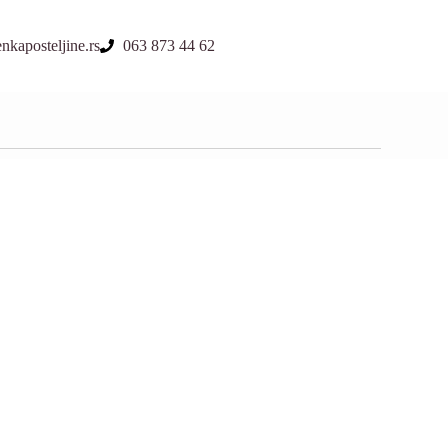
kaposteljine.rs
063 873 44 62