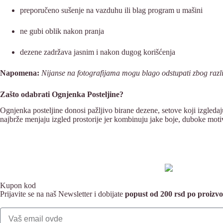
preporučeno sušenje na vazduhu ili blag program u mašini
ne gubi oblik nakon pranja
dezene zadržava jasnim i nakon dugog korišćenja
Napomena:
Nijanse na fotografijama mogu blago odstupati zbog različ
Zašto odabrati Ognjenka Posteljine?
Ognjenka posteljine donosi pažljivo birane dezene, setove koji izgledaj
najbrže menjaju izgled prostorije jer kombinuju jake boje, duboke moti
Kupon kod
Prijavite se na naš Newsletter i dobijate
popust od 200 rsd po proiz