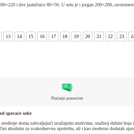
00×220 i dve jastučnice 80×50. U setu je i jorgan 200×200, ravnomerno
13
14
15
16
17
18
19
20
21
22
23
2
Plaćanje pouzećem
ed spavaće sobe
 uređenje doma zahvaljujući izražajnim motivima, snažnoj dubini boja i
 čini idealnim za svakodnevnu upotrebu, ali i kao moderan dodatak spav