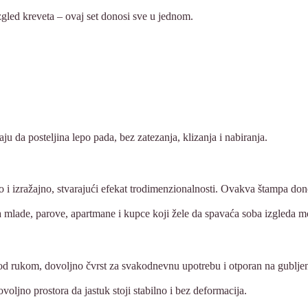
gled kreveta – ovaj set donosi sve u jednom.
da posteljina lepo pada, bez zatezanja, klizanja i nabiranja.
 i izražajno, stvarajući efekat trodimenzionalnosti. Ovakva štampa dono
mlade, parove, apartmane i kupce koji žele da spavaća soba izgleda m
 pod rukom, dovoljno čvrst za svakodnevnu upotrebu i otporan na gubljen
oljno prostora da jastuk stoji stabilno i bez deformacija.