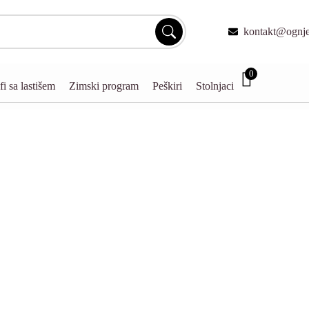
kontakt@ognjen
0
fi sa lastišem
Zimski program
Peškiri
Stolnjaci