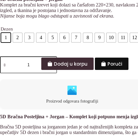
Komplet za bračni krevet koji dolazi sa čaršafom 220×230, navlakom 2
izgled, a tkanina je postojana i jednostavna za održavanje.
Nijanse boja mogu blago odstupati u zavisnosti od ekrana.
Dezen
1
2
3
4
5
6
7
8
9
10
11
12
Dodaj u korpu
Poruči
Proizvod odgovara fotografiji
5D Bračna Posteljina + Jorgan – Komplet koji potpuno menja izgl
Bračna 5D posteljina sa jorganom jedan je od najtraženijih kompleta za
upečatljiv 5D dezen i bračni jorgan u standardnim dimenzijama, što ga