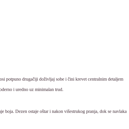
si potpuno drugačiji doživljaj sobe i čini krevet centralnim detaljem
oderno i uredno uz minimalan trud.
je boja. Dezen ostaje oštar i nakon višestrukog pranja, dok se navlaka