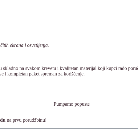
itih ekrana i osvetljenja.
u skladno na svakom krevetu i kvalitetan materijal koji kupci rado poru
ve i kompletan paket spreman za korišćenje.
vodu
na prvu porudžbinu!