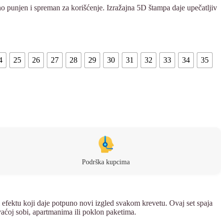
 punjen i spreman za korišćenje. Izražajna 5D štampa daje upečatljiv
4
25
26
27
28
29
30
31
32
33
34
35
Podrška kupcima
 efektu koji daje potpuno novi izgled svakom krevetu. Ovaj set spaja
aćoj sobi, apartmanima ili poklon paketima.