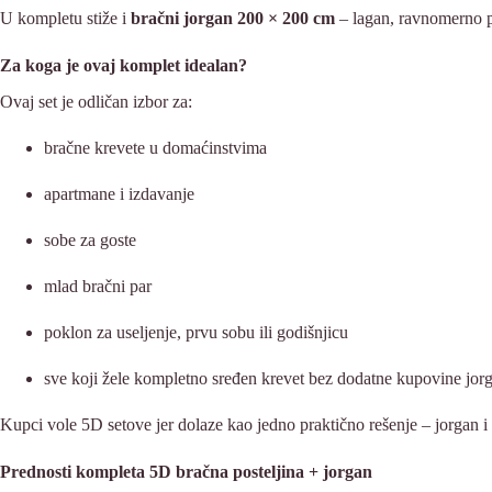
U kompletu stiže i
bračni jorgan 200 × 200 cm
– lagan, ravnomerno p
Za koga je ovaj komplet idealan?
Ovaj set je odličan izbor za:
bračne krevete u domaćinstvima
apartmane i izdavanje
sobe za goste
mlad bračni par
poklon za useljenje, prvu sobu ili godišnjicu
sve koji žele kompletno sređen krevet bez dodatne kupovine jor
Kupci vole 5D setove jer dolaze kao jedno praktično rešenje – jorgan i 
Prednosti kompleta 5D bračna posteljina + jorgan