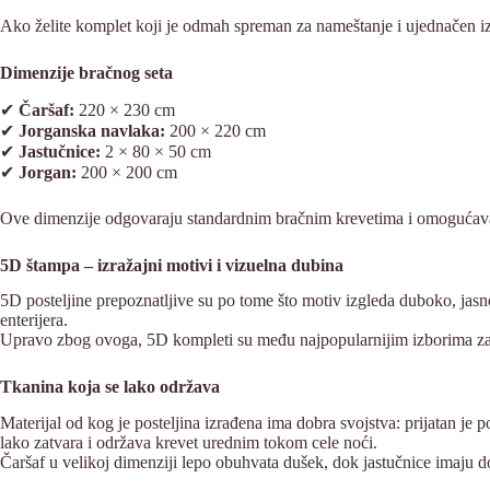
Ako želite komplet koji je odmah spreman za nameštanje i ujednačen iz
Dimenzije bračnog seta
✔
Čaršaf:
220 × 230 cm
✔
Jorganska navlaka:
200 × 220 cm
✔
Jastučnice:
2 × 80 × 50 cm
✔
Jorgan:
200 × 200 cm
Ove dimenzije odgovaraju standardnim bračnim krevetima i omogućavaju 
5D štampa – izražajni motivi i vizuelna dubina
5D posteljine prepoznatljive su po tome što motiv izgleda duboko, jasno
enterijera.
Upravo zbog ovoga, 5D kompleti su među najpopularnijim izborima za 
Tkanina koja se lako održava
Materijal od kog je posteljina izrađena ima dobra svojstva: prijatan je
lako zatvara i održava krevet urednim tokom cele noći.
Čaršaf u velikoj dimenziji lepo obuhvata dušek, dok jastučnice imaju dov