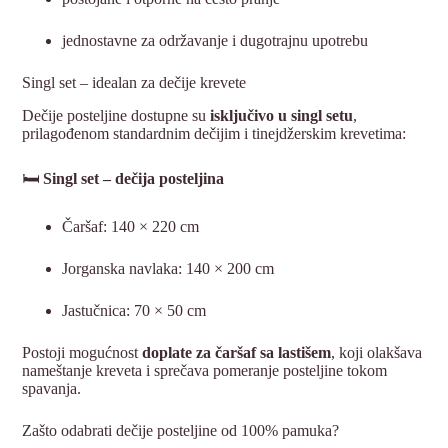
jednostavne za održavanje i dugotrajnu upotrebu
Singl set – idealan za dečije krevete
Dečije posteljine dostupne su
isključivo u singl setu
,
prilagođenom standardnim dečijim i tinejdžerskim krevetima:
🛏️
Singl set – dečija posteljina
Čaršaf: 140 × 220 cm
Jorganska navlaka: 140 × 200 cm
Jastučnica: 70 × 50 cm
Postoji mogućnost
doplate za čaršaf sa lastišem
, koji olakšava
nameštanje kreveta i sprečava pomeranje posteljine tokom
spavanja.
Zašto odabrati dečije posteljine od 100% pamuka?