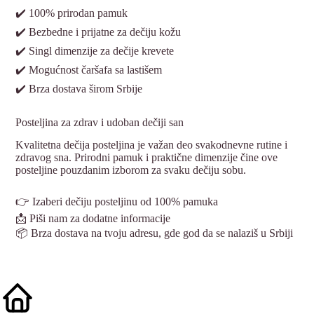
✔️ 100% prirodan pamuk
✔️ Bezbedne i prijatne za dečiju kožu
✔️ Singl dimenzije za dečije krevete
✔️ Mogućnost čaršafa sa lastišem
✔️ Brza dostava širom Srbije
Posteljina za zdrav i udoban dečiji san
Kvalitetna dečija posteljina je važan deo svakodnevne rutine i
zdravog sna. Prirodni pamuk i praktične dimenzije čine ove
posteljine pouzdanim izborom za svaku dečiju sobu.
👉 Izaberi dečiju posteljinu od 100% pamuka
📩 Piši nam za dodatne informacije
📦 Brza dostava na tvoju adresu, gde god da se nalaziš u Srbiji