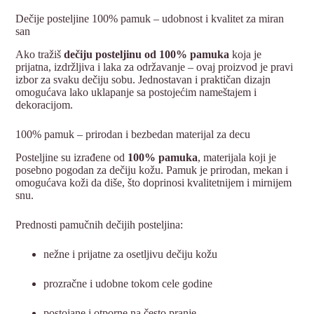
Dečije posteljine 100% pamuk – udobnost i kvalitet za miran
san
Ako tražiš
dečiju posteljinu od 100% pamuka
koja je
prijatna, izdržljiva i laka za održavanje – ovaj proizvod je pravi
izbor za svaku dečiju sobu. Jednostavan i praktičan dizajn
omogućava lako uklapanje sa postojećim nameštajem i
dekoracijom.
100% pamuk – prirodan i bezbedan materijal za decu
Posteljine su izrađene od
100% pamuka
, materijala koji je
posebno pogodan za dečiju kožu. Pamuk je prirodan, mekan i
omogućava koži da diše, što doprinosi kvalitetnijem i mirnijem
snu.
Prednosti pamučnih dečijih posteljina:
nežne i prijatne za osetljivu dečiju kožu
prozračne i udobne tokom cele godine
postojane i otporne na često pranje