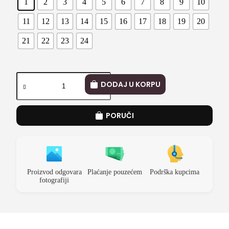
1
2
3
4
5
6
7
8
9
10
11
12
13
14
15
16
17
18
19
20
21
22
23
24
DODAJ U KORPU
PORUČI
Proizvod odgovara
Plaćanje pouzećem
Podrška kupcima
fotografiji