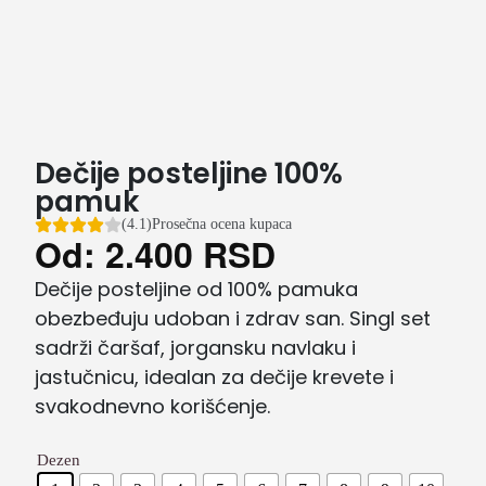
Dečije posteljine 100%
pamuk
(4.1)
Prosečna ocena kupaca
Od:
2.400
RSD
Dečije posteljine od 100% pamuka
obezbeđuju udoban i zdrav san. Singl set
sadrži čaršaf, jorgansku navlaku i
jastučnicu, idealan za dečije krevete i
svakodnevno korišćenje.
Dezen