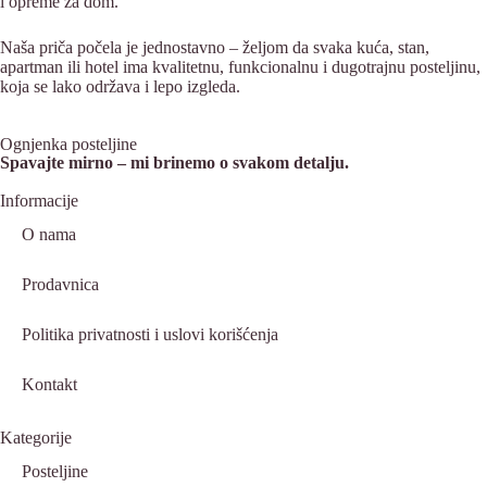
i opreme za dom.
Naša priča počela je jednostavno – željom da svaka kuća, stan,
apartman ili hotel ima kvalitetnu, funkcionalnu i dugotrajnu posteljinu,
koja se lako održava i lepo izgleda.
Ognjenka posteljine
Spavajte mirno – mi brinemo o svakom detalju.
Informacije
O nama
Prodavnica
Politika privatnosti i uslovi korišćenja
Kontakt
Kategorije
Posteljine