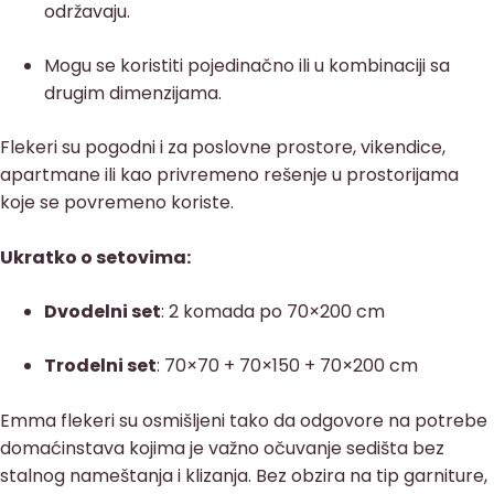
održavaju.
Mogu se koristiti pojedinačno ili u kombinaciji sa
drugim dimenzijama.
Flekeri su pogodni i za poslovne prostore, vikendice,
apartmane ili kao privremeno rešenje u prostorijama
koje se povremeno koriste.
Ukratko o setovima:
Dvodelni set
: 2 komada po 70×200 cm
Trodelni set
: 70×70 + 70×150 + 70×200 cm
Emma flekeri su osmišljeni tako da odgovore na potrebe
domaćinstava kojima je važno očuvanje sedišta bez
stalnog nameštanja i klizanja. Bez obzira na tip garniture,