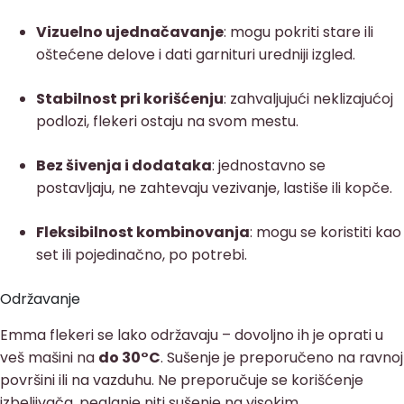
Vizuelno ujednačavanje
: mogu pokriti stare ili
oštećene delove i dati garnituri uredniji izgled.
Stabilnost pri korišćenju
: zahvaljujući neklizajućoj
podlozi, flekeri ostaju na svom mestu.
Bez šivenja i dodataka
: jednostavno se
postavljaju, ne zahtevaju vezivanje, lastiše ili kopče.
Fleksibilnost kombinovanja
: mogu se koristiti kao
set ili pojedinačno, po potrebi.
Održavanje
Emma flekeri se lako održavaju – dovoljno ih je oprati u
veš mašini na
do 30°C
. Sušenje je preporučeno na ravnoj
površini ili na vazduhu. Ne preporučuje se korišćenje
izbeljivača, peglanje niti sušenje na visokim