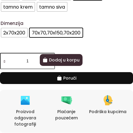
tamno krem
tamno siva
Dimenzija
2x70x200
70x70,70x150,70x200
Dodaj u korpu
Poruči
Proizvod
Plaćanje
Podrška kupcima
odgovara
pouzećem
fotografiji