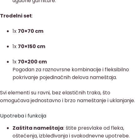
ugaone garniture.
Trodelni set
:
1x
70×70 cm
1x
70×150 cm
1x
70×200 cm
Pogodan za raznovrsne kombinacije i fleksibilno
pokrivanje pojedinačnih delova nameštaja.
Svi elementi su ravni, bez elastičnih traka, što
omogućava jednostavno i brzo nameštanje i uklanjanje.
Upotreba i funkcija
Zaštita nameštaja
: štite presvlake od fleka,
oštećenja, izbleđivanja i svakodnevne upotrebe.