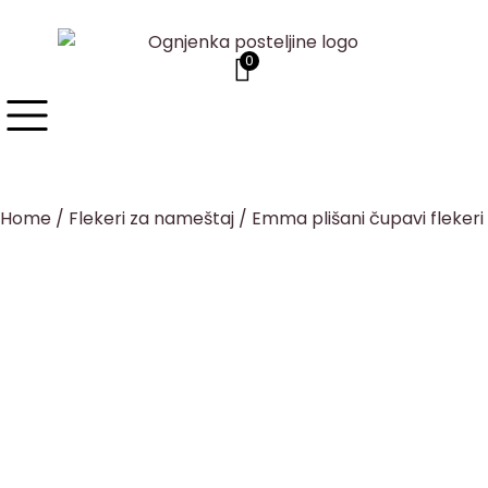
0
Home
/
Flekeri za nameštaj
/ Emma plišani čupavi flekeri