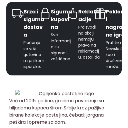
Brza i
Sigurna
Reklam
Pokloni
sigurna
kupovi
acije
i
dostav
na
nagrad
Proizvodi
na akciji
a
ne igre
Sve
nemaju
informacij
Plaćanje
Pratite naš
pravo na
e su
se vrši
Newsletter
reklamacij
sigurne i
gotovino
kao i
u, ostali da
zaštićene.
m prilikom
društvene
isporuke.
mreže.
Već od 2015. godine, gradimo poverenje sa
hiljadama kupaca širom Srbije kroz pažljivo
birane kolekcije posteljina, ćebadi, jorgana,
peškira i opreme za dom.