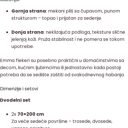
Gornja strana
: mekani pliš sa čupavom, punom
strukturom – topao i prijatan za sedenje.
Donja strana
: neklizajuća podloga, teksture slične
jelenjoj koži. Pruža stabilnost i ne pomera se tokom
upotrebe.
Emma flekeri su posebno praktični u domaćinstvima sa
decom, kućnim ljubimcima ili jednostavno kada postoji
potreba da se sedište zaštiti od svakodnevnog habanja.
Dimenzije i setovi
Dvodelni set
:
2x
70×200 cm
Za veće sedeće površine – trosede, dvosede,