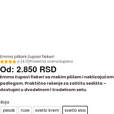
Emma plišani čupavi flekeri
(4.0)
Prosečna ocena kupaca
Od:
2.850
RSD
Emma čupavi flekeri sa mekim plišem i neklizajućom
podlogom. Praktično rešenje za zaštitu sedišta –
dostupni u dvodelnom i trodelnom setu.
Boja
pesak
roze
svetlo krem
svetlo siva