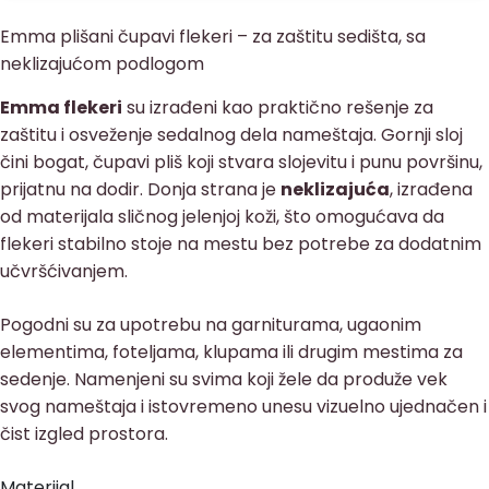
Emma plišani čupavi flekeri – za zaštitu sedišta, sa
neklizajućom podlogom
Emma flekeri
su izrađeni kao praktično rešenje za
zaštitu i osveženje sedalnog dela nameštaja. Gornji sloj
čini bogat, čupavi pliš koji stvara slojevitu i punu površinu,
prijatnu na dodir. Donja strana je
neklizajuća
, izrađena
od materijala sličnog jelenjoj koži, što omogućava da
flekeri stabilno stoje na mestu bez potrebe za dodatnim
učvršćivanjem.
Pogodni su za upotrebu na garniturama, ugaonim
elementima, foteljama, klupama ili drugim mestima za
sedenje. Namenjeni su svima koji žele da produže vek
svog nameštaja i istovremeno unesu vizuelno ujednačen i
čist izgled prostora.
Materijal