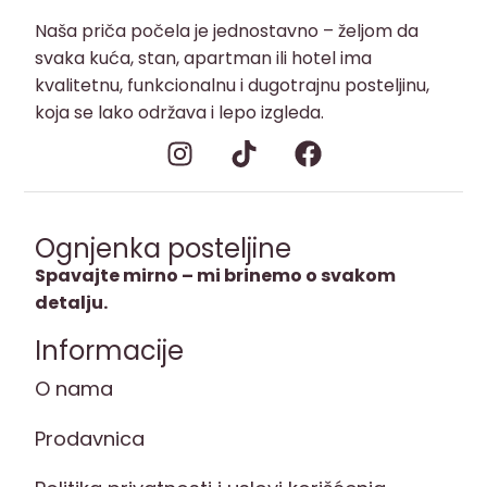
Naša priča počela je jednostavno – željom da
svaka kuća, stan, apartman ili hotel ima
kvalitetnu, funkcionalnu i dugotrajnu posteljinu,
koja se lako održava i lepo izgleda.
Ognjenka posteljine
Spavajte mirno – mi brinemo o svakom
detalju.
Informacije
O nama
Prodavnica