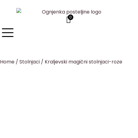
0
Home
/
Stolnjaci
/ Kraljevski magični stolnjaci-roze