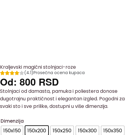
Kraljevski magični stolnjaci-roze
(4.1)
Prosečna ocena kupaca
Od:
800
RSD
Stolnjaci od damasta, pamuka i poliestera donose
dugotrajnu praktičnost i elegantan izgled. Pogodni za
svaki sto i sve prilike, dostupni u više dimenzija.
Dimenzija
150x150
150x200
150x250
150x300
150x350