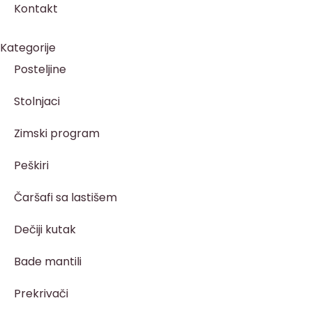
Kontakt
Kategorije
Posteljine
Stolnjaci
Zimski program
Peškiri
Čaršafi sa lastišem
Dečiji kutak
Bade mantili
Prekrivači