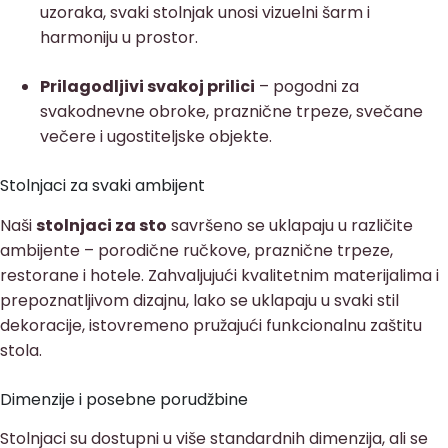
uzoraka, svaki stolnjak unosi vizuelni šarm i
harmoniju u prostor.
Prilagodljivi svakoj prilici
– pogodni za
svakodnevne obroke, praznične trpeze, svečane
večere i ugostiteljske objekte.
Stolnjaci za svaki ambijent
Naši
stolnjaci za sto
savršeno se uklapaju u različite
ambijente – porodične ručkove, praznične trpeze,
restorane i hotele. Zahvaljujući kvalitetnim materijalima i
prepoznatljivom dizajnu, lako se uklapaju u svaki stil
dekoracije, istovremeno pružajući funkcionalnu zaštitu
stola.
Dimenzije i posebne porudžbine
Stolnjaci su dostupni u više standardnih dimenzija, ali se