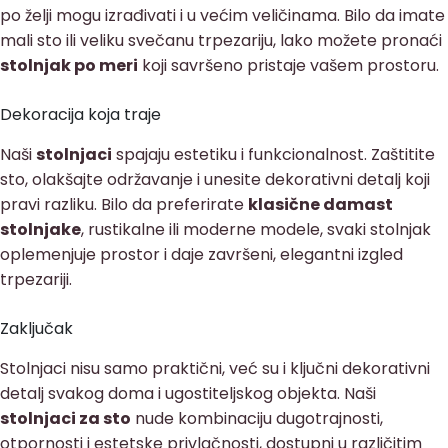
po želji mogu izrađivati i u većim veličinama. Bilo da imate
mali sto ili veliku svečanu trpezariju, lako možete pronaći
stolnjak po meri
koji savršeno pristaje vašem prostoru.
Dekoracija koja traje
Naši
stolnjaci
spajaju estetiku i funkcionalnost. Zaštitite
sto, olakšajte održavanje i unesite dekorativni detalj koji
pravi razliku. Bilo da preferirate
klasične damast
stolnjake
, rustikalne ili moderne modele, svaki stolnjak
oplemenjuje prostor i daje završeni, elegantni izgled
trpezariji.
Zaključak
Stolnjaci nisu samo praktični, već su i ključni dekorativni
detalj svakog doma i ugostiteljskog objekta. Naši
stolnjaci za sto
nude kombinaciju dugotrajnosti,
otpornosti i estetske privlačnosti, dostupni u različitim