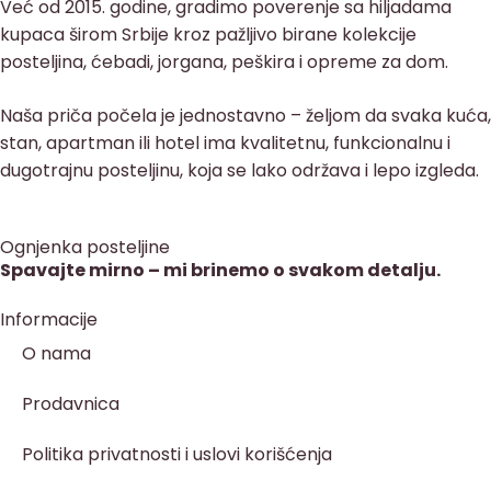
Već od 2015. godine, gradimo poverenje sa hiljadama
kupaca širom Srbije kroz pažljivo birane kolekcije
posteljina, ćebadi, jorgana, peškira i opreme za dom.
Naša priča počela je jednostavno – željom da svaka kuća,
stan, apartman ili hotel ima kvalitetnu, funkcionalnu i
dugotrajnu posteljinu, koja se lako održava i lepo izgleda.
Ognjenka posteljine
Spavajte mirno – mi brinemo o svakom detalju.
Informacije
O nama
Prodavnica
Politika privatnosti i uslovi korišćenja