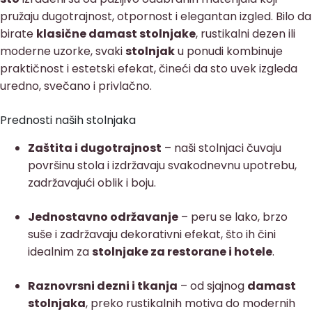
pružaju dugotrajnost, otpornost i elegantan izgled. Bilo da
birate
klasične damast stolnjake
, rustikalni dezen ili
moderne uzorke, svaki
stolnjak
u ponudi kombinuje
praktičnost i estetski efekat, čineći da sto uvek izgleda
uredno, svečano i privlačno.
Prednosti naših stolnjaka
Zaštita i dugotrajnost
– naši stolnjaci čuvaju
površinu stola i izdržavaju svakodnevnu upotrebu,
zadržavajući oblik i boju.
Jednostavno održavanje
– peru se lako, brzo
suše i zadržavaju dekorativni efekat, što ih čini
idealnim za
stolnjake za restorane i hotele
.
Raznovrsni dezni i tkanja
– od sjajnog
damast
stolnjaka
, preko rustikalnih motiva do modernih