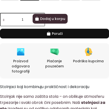
Dodaj u korpu
Poruči
Proizvod
Plaćanje
Podrška kupcima
odgovara
pouzećem
fotografiji
Stolnjaci koji kombinuju praktičnost i dekoraciju
Stolnjak nije samo zaštita stola – on oblikuje atmosferu
trpezarije i svaki obrok čini posebnim. Naši
stolnjaci za
sto
izrađeni su od pažljivo odabranih materijala koji