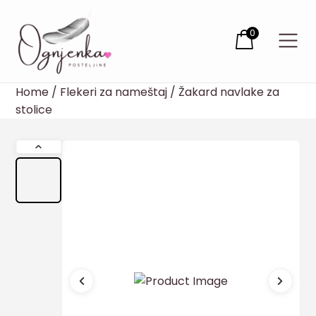
0
Home
/
Flekeri za nameštaj
/ Žakard navlake za
stolice