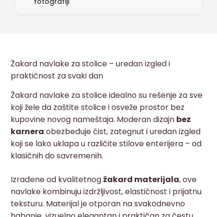
fotografiji
Žakard navlake za stolice – uredan izgled i
praktičnost za svaki dan
Žakard navlake za stolice idealno su rešenje za sve
koji žele da zaštite stolice i osveže prostor bez
kupovine novog nameštaja. Moderan dizajn
bez
karnera
obezbeđuje čist, zategnut i uredan izgled
koji se lako uklapa u različite stilove enterijera – od
klasičnih do savremenih.
Izrađene od kvalitetnog
žakard materijala
, ove
navlake kombinuju izdržljivost, elastičnost i prijatnu
teksturu. Materijal je otporan na svakodnevno
habanje, vizuelno elegantan i praktičan za čestu