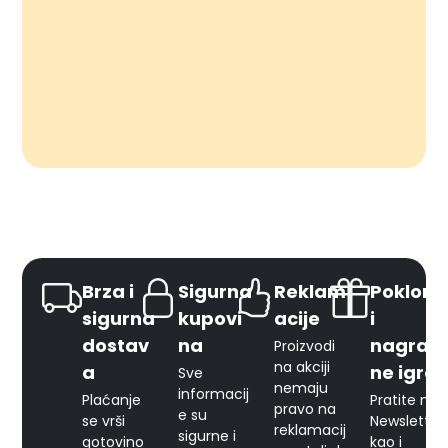
Brza i
Sigurna
Reklam
Pokloni
sigurna
kupovi
acije
i
dostav
na
nagrad
Proizvodi
na akciji
a
ne igre
Sve
nemaju
informacij
Plaćanje
Pratite naš
pravo na
e su
se vrši
Newsletter
reklamacij
sigurne i
gotovino
kao i