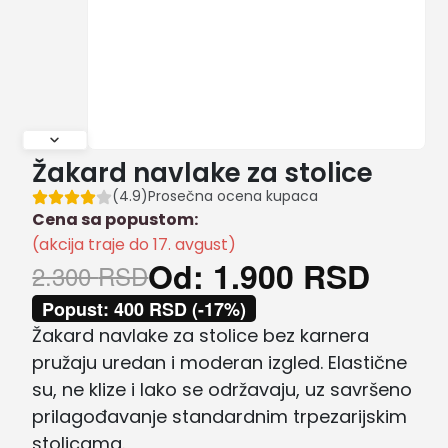
Žakard navlake za stolice
(4.9)
Prosečna ocena kupaca
Cena sa popustom:
(akcija traje do 17. avgust)
Od:
1.900
RSD
2.300
RSD
Popust:
400
RSD
(-17%)
Žakard navlake za stolice bez karnera
pružaju uredan i moderan izgled. Elastične
su, ne klize i lako se održavaju, uz savršeno
prilagođavanje standardnim trpezarijskim
stolicama.