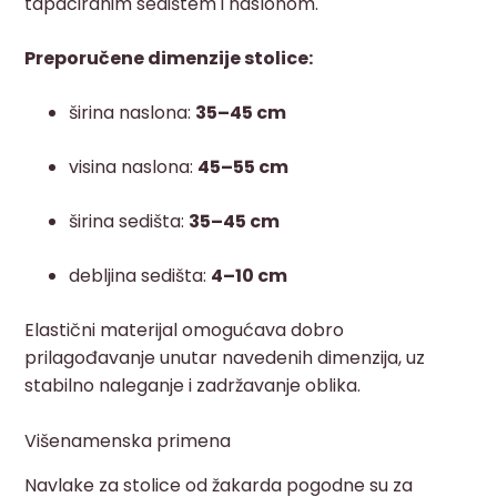
tapaciranim sedištem i naslonom.
Preporučene dimenzije stolice:
širina naslona:
35–45 cm
visina naslona:
45–55 cm
širina sedišta:
35–45 cm
debljina sedišta:
4–10 cm
Elastični materijal omogućava dobro
prilagođavanje unutar navedenih dimenzija, uz
stabilno naleganje i zadržavanje oblika.
Višenamenska primena
Navlake za stolice od žakarda pogodne su za