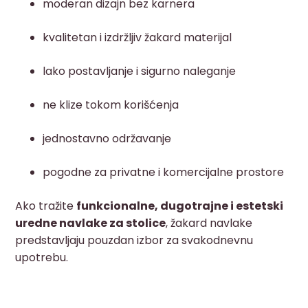
moderan dizajn bez karnera
kvalitetan i izdržljiv žakard materijal
lako postavljanje i sigurno naleganje
ne klize tokom korišćenja
jednostavno održavanje
pogodne za privatne i komercijalne prostore
Ako tražite
funkcionalne, dugotrajne i estetski
uredne navlake za stolice
, žakard navlake
predstavljaju pouzdan izbor za svakodnevnu
upotrebu.