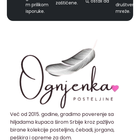
u, ostali da
zaštićene.
m prilikom
društvene
isporuke.
mreže.
Već od 2015. godine, gradimo poverenje sa
hiljadama kupaca širom Srbije kroz pažljivo
birane kolekcije posteljina, ćebadi, jorgana,
peškira i opreme za dom.