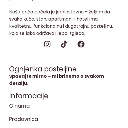
Naša priča počela je jednostavno – željom da
svaka kuća, stan, apartman ili hotel ima
kvalitetnu, funkcionalnu i dugotrajnu posteljinu,
koja se lako održava i lepo izgleda.
Ognjenka posteljine
Spavajte mirno – mi brinemo o svakom
detalju.
Informacije
O nama
Prodavnica