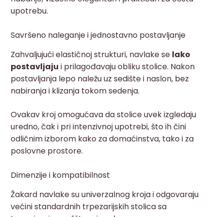
upotrebu.
Savršeno naleganje i jednostavno postavljanje
Zahvaljujući elastičnoj strukturi, navlake se
lako
postavljaju
i prilagođavaju obliku stolice. Nakon
postavljanja lepo naležu uz sedište i naslon, bez
nabiranja i klizanja tokom sedenja.
Ovakav kroj omogućava da stolice uvek izgledaju
uredno, čak i pri intenzivnoj upotrebi, što ih čini
odličnim izborom kako za domaćinstva, tako i za
poslovne prostore.
Dimenzije i kompatibilnost
Žakard navlake su univerzalnog kroja i odgovaraju
većini standardnih trpezarijskih stolica sa