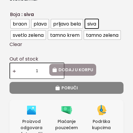
: siva
Boja
braon
plava
prljavo bela
siva
svetlo zelena
tamno krem
tamno zelena
Clear
Out of stock
DODAJ U KORPU
PORUČI
Proizvod
Plaćanje
Podrška
odgovara
pouzećem
kupcima