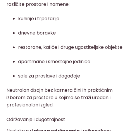
različite prostore i namene:
kuhinje i trpezarije
dnevne boravke
restorane, kafiće i druge ugostiteljske objekte
apartmane i smeštajne jedinice
sale za proslave i događaje
Neutralan dizajn bez karnera čini ih praktičnim
izborom za prostore u kojima se traži uredan i
profesionalan izgled.
Održavanje i dugotrajnost
Navlake su
lake za održavanje
i prilagođene