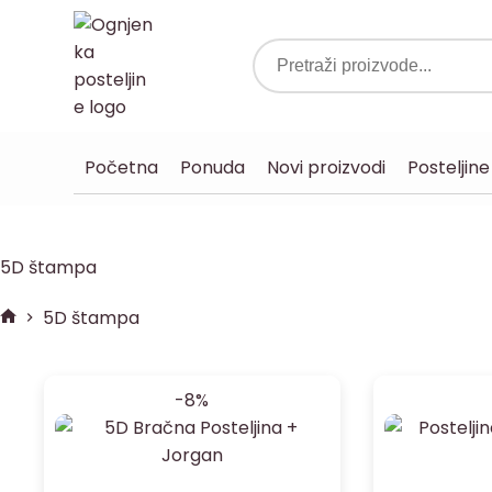
Početna
Ponuda
Novi proizvodi
Posteljine
5D štampa
5D štampa
-8%