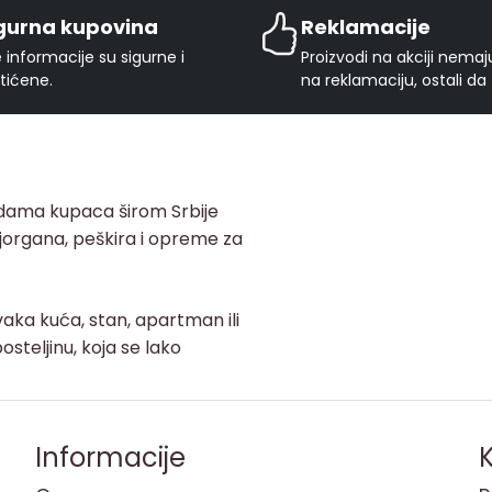
gurna kupovina
Reklamacije
 informacije su sigurne i
Proizvodi na akciji nema
tićene.
na reklamaciju, ostali da
adama kupaca širom Srbije
, jorgana, peškira i opreme za
aka kuća, stan, apartman ili
osteljinu, koja se lako
Informacije
K