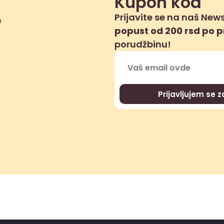
Kupon kod
Prijavite se na naš News
popust od 200 rsd po 
porudžbinu!
Prijavljujem se 