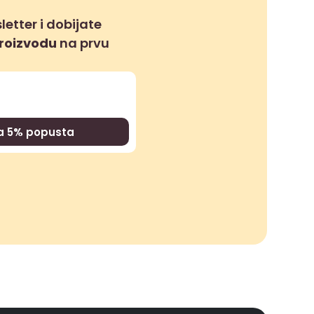
letter i dobijate
proizvodu
na prvu
za 5% popusta