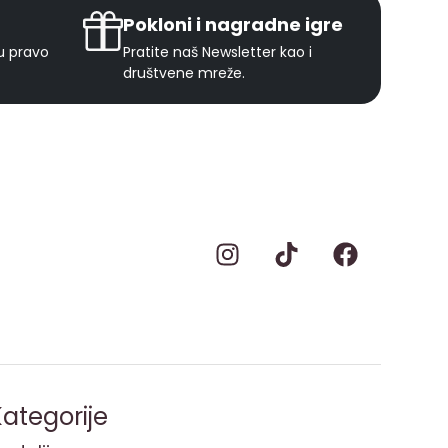
Pokloni i nagradne igre
ju pravo
Pratite naš Newsletter kao i
društvene mreže.
ategorije