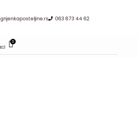
njenkaposteljine.rs
063 873 44 62
0
aci