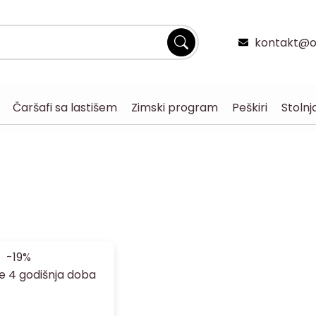
kontakt@og
Čaršafi sa lastišem
Zimski program
Peškiri
Stolnj
-19%