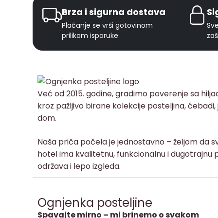
Brza i sigurna dostava
Si
Plaćanje se vrši gotovinom
Sve
prilikom isporuke.
zaš
Već od 2015. godine, gradimo poverenje sa hilj
kroz pažljivo birane kolekcije posteljina, ćebadi
dom.
Naša priča počela je jednostavno – željom da sv
hotel ima kvalitetnu, funkcionalnu i dugotrajnu p
održava i lepo izgleda.
Ognjenka posteljine
Spavajte mirno – mi brinemo o svakom