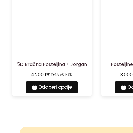
5D Bračna Posteljina + Jorgan
Posteljin
4.200
RSD
3.00
4.550
RSD
Odaberi opcije
Od