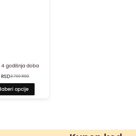
e 4 godišnja doba
0
RSD
3.700
RSD
aberi opcije