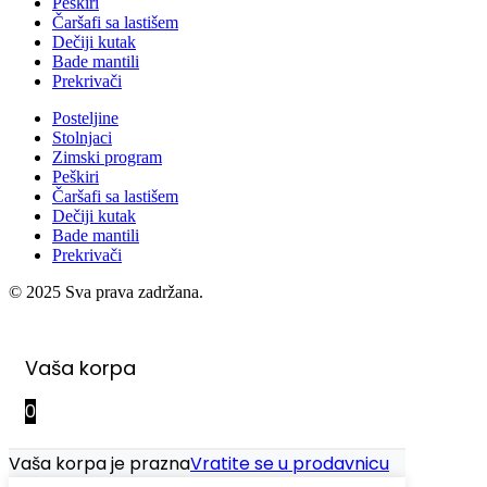
Peškiri
Čaršafi sa lastišem
Dečiji kutak
Bade mantili
Prekrivači
Posteljine
Stolnjaci
Zimski program
Peškiri
Čaršafi sa lastišem
Dečiji kutak
Bade mantili
Prekrivači
© 2025 Sva prava zadržana.
Vaša korpa
0
Vaša korpa je prazna
Vratite se u prodavnicu