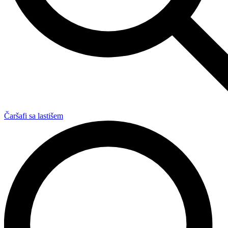
Čaršafi sa lastišem