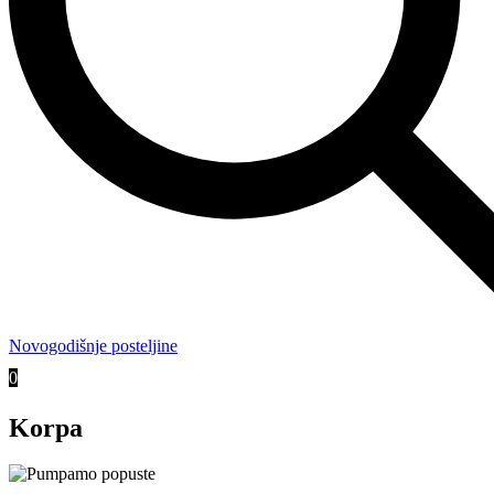
Novogodišnje posteljine
0
Korpa