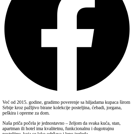
Već od 2015. godine, gradimo poverenje sa hiljadama kupaca širom
Srbije kroz pažljivo birane kolekcije posteljina, ćebadi, jorgana,
peškira i opreme za dom.
Naša priča počela je jednostavno – željom da svaka kuća, stan,
apartman ili hotel ima kvalitetnu, funkcionalnu i dugotrajnu
posteljinu, koja se lako održava i lepo izgleda.