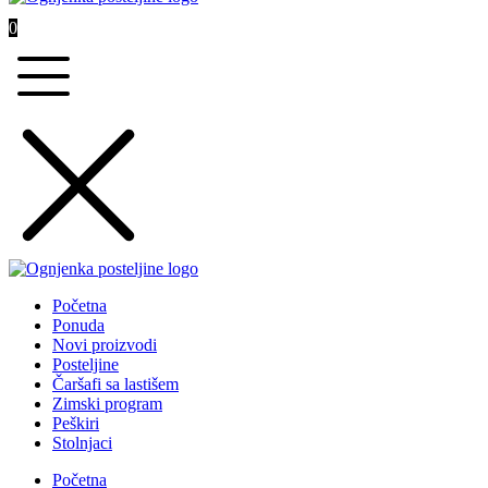
0
Početna
Ponuda
Novi proizvodi
Posteljine
Čaršafi sa lastišem
Zimski program
Peškiri
Stolnjaci
Početna