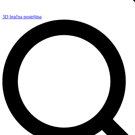
3D bračna posteljina