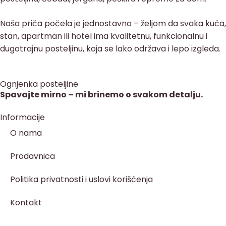
Naša priča počela je jednostavno – željom da svaka kuća,
stan, apartman ili hotel ima kvalitetnu, funkcionalnu i
dugotrajnu posteljinu, koja se lako održava i lepo izgleda.
Ognjenka posteljine
Spavajte mirno – mi brinemo o svakom detalju.
Informacije
O nama
Prodavnica
Politika privatnosti i uslovi korišćenja
Kontakt