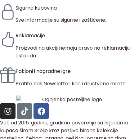
Sigurna kupovina
Sve informacije su sigurne i zaštićene.
Reklamacije
Proizvodi na akciji nemaju pravo na reklamaciju,
ostali da
Pokloni i nagradne igre
Pratite naš Newsletter kao i društvene mreže.
Već od 2015. godine, gradimo poverenje sa hiljadama
kupaca širom Srbije kroz pažljivo birane kolekcije
posteljina, ćebadi, jorgana, peškira i opreme za dom.