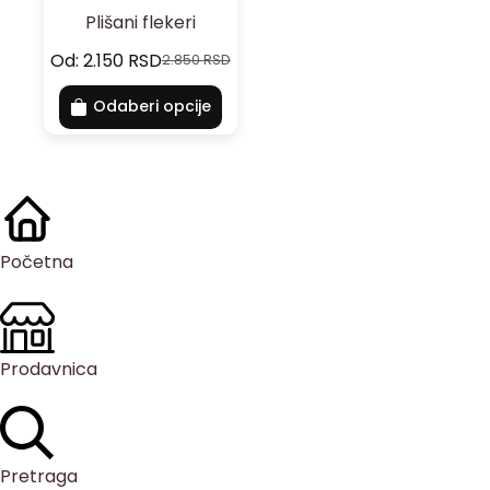
Plišani flekeri
Od:
2.150
RSD
2.850
RSD
Odaberi opcije
Početna
Prodavnica
Pretraga