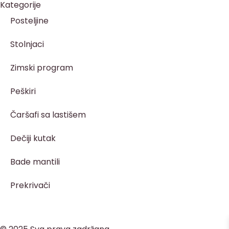
Kategorije
Posteljine
Stolnjaci
Zimski program
Peškiri
Čaršafi sa lastišem
Dečiji kutak
Bade mantili
Prekrivači