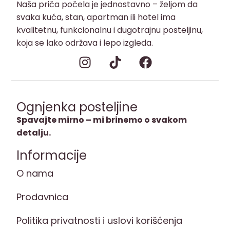
Naša priča počela je jednostavno – željom da
svaka kuća, stan, apartman ili hotel ima
kvalitetnu, funkcionalnu i dugotrajnu posteljinu,
koja se lako održava i lepo izgleda.
Ognjenka posteljine
Spavajte mirno – mi brinemo o svakom
detalju.
Informacije
O nama
Prodavnica
Politika privatnosti i uslovi korišćenja