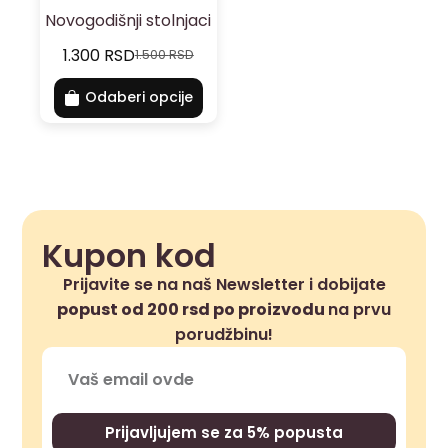
Novogodišnji stolnjaci
1.300
RSD
1.500
RSD
Odaberi opcije
Kupon kod
Prijavite se na naš Newsletter i dobijate
popust od 200 rsd po proizvodu
na prvu
porudžbinu!
Prijavljujem se za 5% popusta