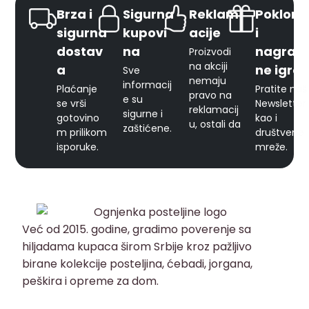
Brza i
Sigurna
Reklam
Pokloni
sigurna
kupovi
acije
i
dostav
na
nagrad
Proizvodi
na akciji
a
ne igre
Sve
nemaju
informacij
Plaćanje
Pratite naš
pravo na
e su
se vrši
Newsletter
reklamacij
sigurne i
gotovino
kao i
u, ostali da
zaštićene.
m prilikom
društvene
isporuke.
mreže.
Već od 2015. godine, gradimo poverenje sa
hiljadama kupaca širom Srbije kroz pažljivo
birane kolekcije posteljina, ćebadi, jorgana,
peškira i opreme za dom.