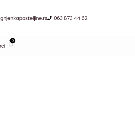
njenkaposteljine.rs
063 873 44 62
0
aci