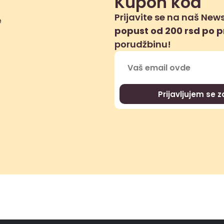
Kupon kod
Prijavite se na naš News
popust od 200 rsd po 
porudžbinu!
Prijavljujem se 