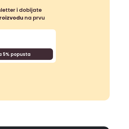
letter i dobijate
proizvodu
na prvu
za 5% popusta