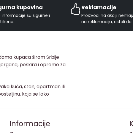
gurna kupovina
Reklamacije
 informacije su sigurne i
Proizvodi na akciji nema
tićene.
na reklamaciju, ostali da
adama kupaca širom Srbije
, jorgana, peškira i opreme za
aka kuća, stan, apartman ili
osteljinu, koja se lako
Informacije
K