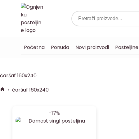
Početna
Ponuda
Novi proizvodi
Posteljine
čaršaf 160x240
čaršaf 160x240
-17%