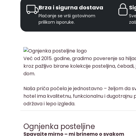
Brza i sigurna dostava
Si
Plaćanje se vrši gotovinom
Sve
prilikom isporuke.
zaš
Već od 2015. godine, gradimo poverenje sa hilj
kroz pažljivo birane kolekcije posteljina, ćebadi
dom.
Naša priča počela je jednostavno – željom da sv
hotel ima kvalitetnu, funkcionalnu i dugotrajnu p
održava i lepo izgleda.
Ognjenka posteljine
Spavajte mirno – mi brinemo o svakom