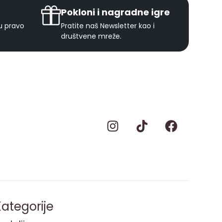
Pokloni i nagradne igre
ju pravo
Pratite naš Newsletter kao i
društvene mreže.
ategorije