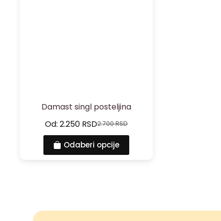
Damast singl posteljina
Od:
2.250
RSD
2.700
RSD
Odaberi opcije