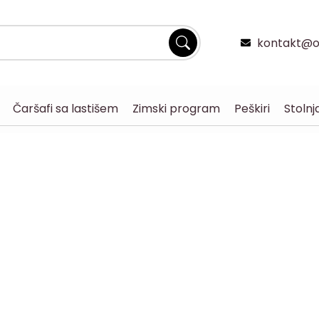
kontakt@og
Čaršafi sa lastišem
Zimski program
Peškiri
Stolnj