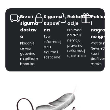
Brza i
Sigurna
Reklam
Pokloni
sigurna
kupovi
acije
i
dostav
na
nagrad
Proizvodi
na akciji
a
ne igre
Sve
nemaju
informacij
Plaćanje
Pratite naš
pravo na
e su
se vrši
Newsletter
reklamacij
sigurne i
gotovino
kao i
u, ostali da
zaštićene.
m prilikom
društvene
isporuke.
mreže.