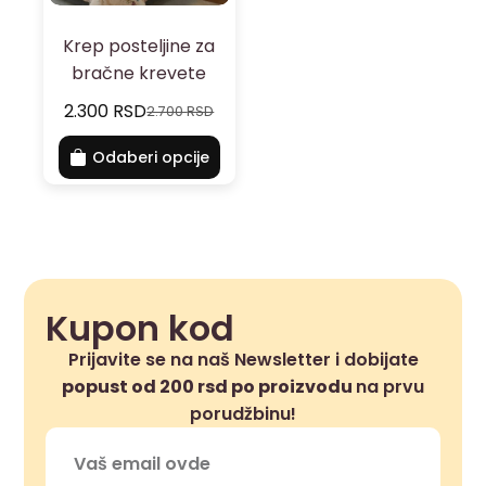
Krep posteljine za
bračne krevete
2.300
RSD
2.700
RSD
Odaberi opcije
Kupon kod
Prijavite se na naš Newsletter i dobijate
popust od 200 rsd po proizvodu
na prvu
porudžbinu!