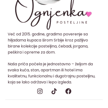
Već od 2015. godine, gradimo poverenje sa
hiljadama kupaca širom Srbije kroz pažljivo
birane kolekcije posteljina, ćebadi, jorgana,
peškira i opreme za dom.
Naša priča počela je jednostavno – željom da
svaka kuća, stan, apartman ili hotel ima
kvalitetnu, funkcionalnu i dugotrajnu posteljinu,
koja se lako održava i lepo izgleda.