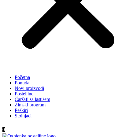
Početna
Ponuda
Novi proizvodi
Posteljine
Čaršafi sa lastišem
Zimski program
Peškiri
Stolnjaci
0