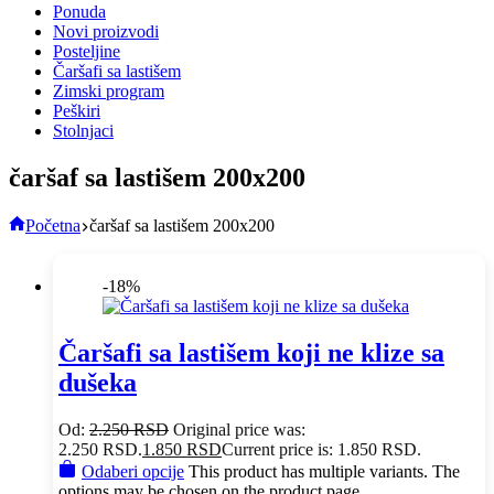
Ponuda
Novi proizvodi
Posteljine
Čaršafi sa lastišem
Zimski program
Peškiri
Stolnjaci
čaršaf sa lastišem 200x200
Početna
čaršaf sa lastišem 200x200
-18%
Čaršafi sa lastišem koji ne klize sa
dušeka
Od:
2.250
RSD
Original price was:
2.250 RSD.
1.850
RSD
Current price is: 1.850 RSD.
Odaberi opcije
This product has multiple variants. The
options may be chosen on the product page