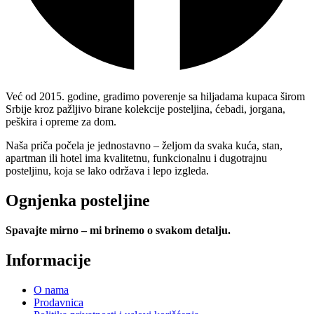
Već od 2015. godine, gradimo poverenje sa hiljadama kupaca širom
Srbije kroz pažljivo birane kolekcije posteljina, ćebadi, jorgana,
peškira i opreme za dom.
Naša priča počela je jednostavno – željom da svaka kuća, stan,
apartman ili hotel ima kvalitetnu, funkcionalnu i dugotrajnu
posteljinu, koja se lako održava i lepo izgleda.
Ognjenka posteljine
Spavajte mirno – mi brinemo o svakom detalju.
Informacije
O nama
Prodavnica