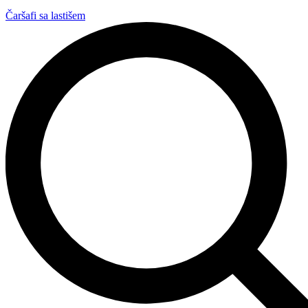
Čaršafi sa lastišem