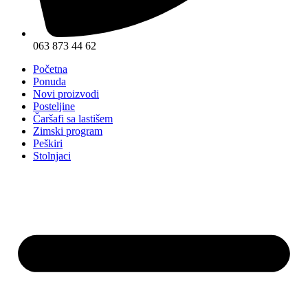
063 873 44 62
Početna
Ponuda
Novi proizvodi
Posteljine
Čaršafi sa lastišem
Zimski program
Peškiri
Stolnjaci