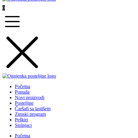
0
Početna
Ponuda
Novi proizvodi
Posteljine
Čaršafi sa lastišem
Zimski program
Peškiri
Stolnjaci
Početna