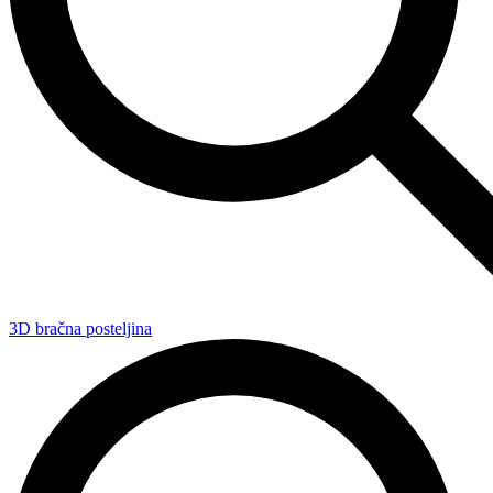
3D bračna posteljina