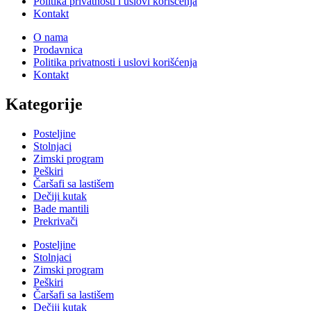
Politika privatnosti i uslovi korišćenja
Kontakt
O nama
Prodavnica
Politika privatnosti i uslovi korišćenja
Kontakt
Kategorije
Posteljine
Stolnjaci
Zimski program
Peškiri
Čaršafi sa lastišem
Dečiji kutak
Bade mantili
Prekrivači
Posteljine
Stolnjaci
Zimski program
Peškiri
Čaršafi sa lastišem
Dečiji kutak