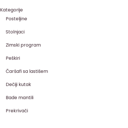
Kategorije
Posteljine
Stolnjaci
Zimski program
Peškiri
Čaršafi sa lastišem
Dečiji kutak
Bade mantili
Prekrivači