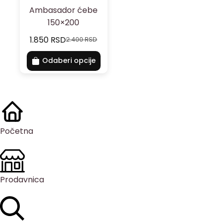
Ambasador ćebe
150×200
1.850
RSD
2.400
RSD
Odaberi opcije
Početna
Prodavnica