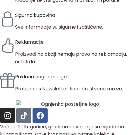
Plaćanje se vrši gotovinom prilikom isporuke.
Sigurna kupovina
Sve informacije su sigurne i zaštićene.
Reklamacije
Proizvodi na akciji nemaju pravo na reklamaciju,
ostali da
Pokloni i nagradne igre
Pratite naš Newsletter kao i društvene mreže.
Već od 2015. godine, gradimo poverenje sa hiljadama
kupaca širom Srbije kroz pažljivo birane kolekcije