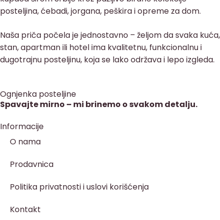
posteljina, ćebadi, jorgana, peškira i opreme za dom.
Naša priča počela je jednostavno – željom da svaka kuća,
stan, apartman ili hotel ima kvalitetnu, funkcionalnu i
dugotrajnu posteljinu, koja se lako održava i lepo izgleda.
Ognjenka posteljine
Spavajte mirno – mi brinemo o svakom detalju.
Informacije
O nama
Prodavnica
Politika privatnosti i uslovi korišćenja
Kontakt