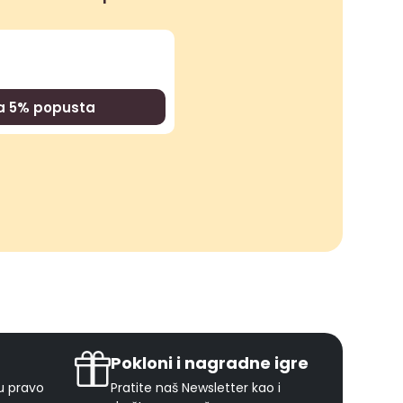
za 5% popusta
Pokloni i nagradne igre
ju pravo
Pratite naš Newsletter kao i