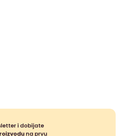
letter i dobijate
proizvodu
na prvu