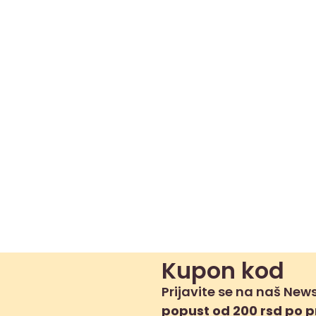
Kupon kod
Prijavite se na naš News
popust od 200 rsd po 