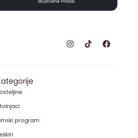
društvene mreže.
ategorije
osteljine
tolnjaci
imski program
eškiri