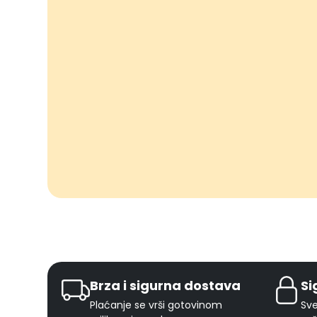
Brza i sigurna dostava
Si
Plaćanje se vrši gotovinom
Sve