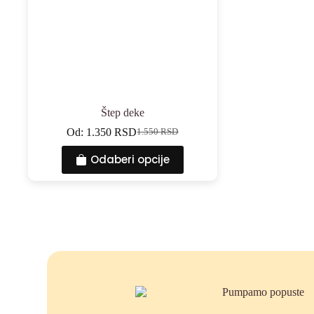
Štep deke
Od:
1.350
RSD
1.550
RSD
Odaberi opcije