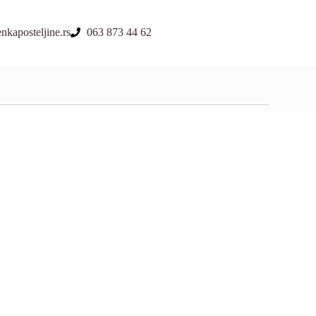
kaposteljine.rs
063 873 44 62