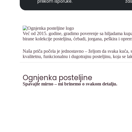
prilikom isporuke.
zaš
Već od 2015. godine, gradimo poverenje sa hiljadama kupa
birane kolekcije posteljina, ćebadi, jorgana, peškira i opr
Naša priča počela je jednostavno – željom da svaka kuća, s
kvalitetnu, funkcionalnu i dugotrajnu posteljinu, koja se la
Ognjenka posteljine
Spavajte mirno – mi brinemo o svakom detalju.