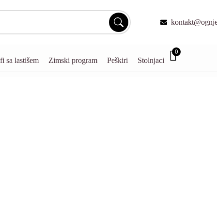
kontakt@ognjen
0
fi sa lastišem
Zimski program
Peškiri
Stolnjaci