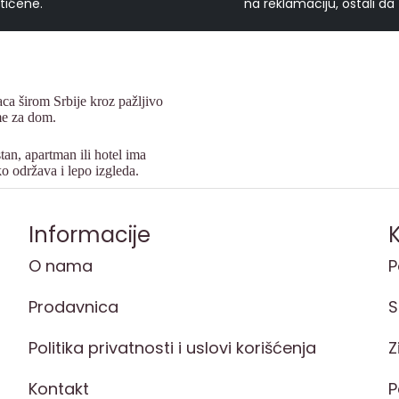
tićene.
na reklamaciju, ostali da
ca širom Srbije kroz pažljivo
eme za dom.
tan, apartman ili hotel ima
ko održava i lepo izgleda.
Informacije
K
O nama
P
Prodavnica
S
Politika privatnosti i uslovi korišćenja
Z
Kontakt
P