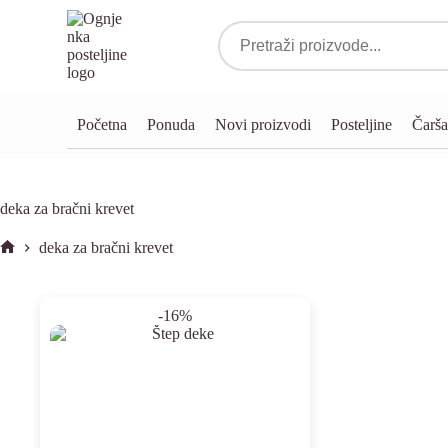
Početna
Ponuda
Novi proizvodi
Posteljine
Čarša
deka za bračni krevet
deka za bračni krevet
-16%