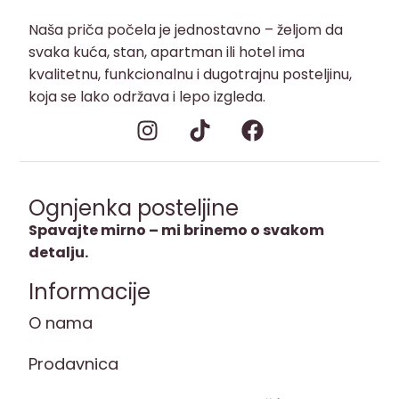
Naša priča počela je jednostavno – željom da
svaka kuća, stan, apartman ili hotel ima
kvalitetnu, funkcionalnu i dugotrajnu posteljinu,
koja se lako održava i lepo izgleda.
Ognjenka posteljine
Spavajte mirno – mi brinemo o svakom
detalju.
Informacije
O nama
Prodavnica