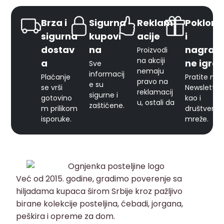
Brza i
Sigurna
Reklam
Pokloni
sigurna
kupovi
acije
i
dostav
na
nagrad
Proizvodi
na akciji
a
ne igre
Sve
nemaju
informacij
Plaćanje
Pratite naš
pravo na
e su
se vrši
Newsletter
reklamacij
sigurne i
gotovino
kao i
u, ostali da
zaštićene.
m prilikom
društvene
isporuke.
mreže.
Već od 2015. godine, gradimo poverenje sa
hiljadama kupaca širom Srbije kroz pažljivo
birane kolekcije posteljina, ćebadi, jorgana,
peškira i opreme za dom.