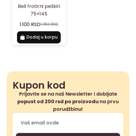
Beli frotirni peškiri
75×145
1.100
RSD
1.350
RSD
Dodaj u korpu
Kupon kod
Prijavite se na naš Newsletter i dobijate
popust od 200 rsd po proizvodu
na prvu
porudžbinu!