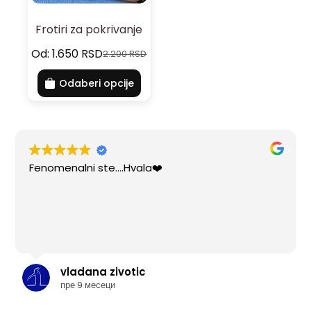
Frotiri za pokrivanje
Od:
1.650
RSD
2.200
RSD
Odaberi opcije
Fenomenalni ste....Hvala❤️
vladana zivotic
пре 9 месеци