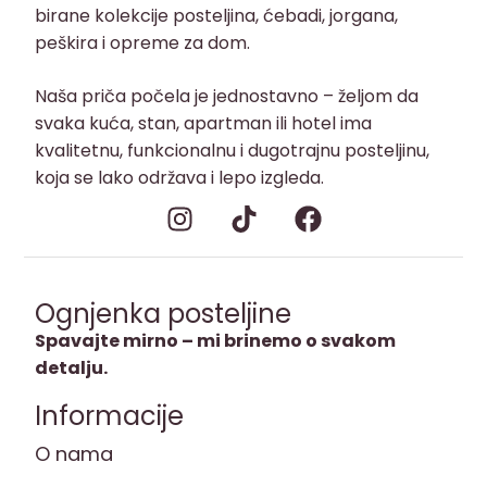
birane kolekcije posteljina, ćebadi, jorgana,
peškira i opreme za dom.
Naša priča počela je jednostavno – željom da
svaka kuća, stan, apartman ili hotel ima
kvalitetnu, funkcionalnu i dugotrajnu posteljinu,
koja se lako održava i lepo izgleda.
Ognjenka posteljine
Spavajte mirno – mi brinemo o svakom
detalju.
Informacije
O nama