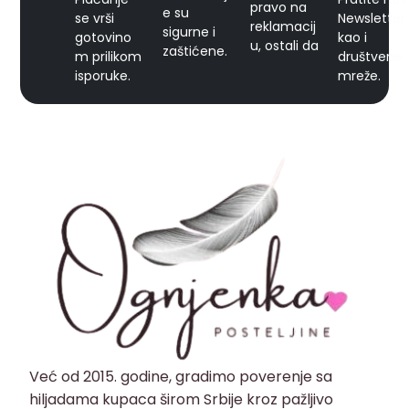
pravo na
e su
se vrši
Newsletter
reklamacij
sigurne i
gotovino
kao i
u, ostali da
zaštićene.
m prilikom
društvene
isporuke.
mreže.
Već od 2015. godine, gradimo poverenje sa
hiljadama kupaca širom Srbije kroz pažljivo