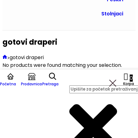
Stolnjaci
gotovi draperi
gotovi draperi
No products were found matching your selection.
0
Korpa
Početna
Prodavnica
Pretraga
Kupon kod
Prijavite se na naš Newsletter i dobijate
popust
od 200 rsd po proizvodu
na prvu porudžbinu!