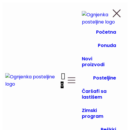
Početna
Ponuda
Novi
proizvodi
Posteljine
0
Čaršafi sa
lastišem
Zimski
program
Peškiri