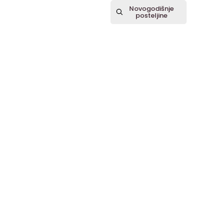
Spavajte mirno – mi brinemo o svakom detalju.
Novogodišnje
posteljine
Informacije
O nama
Prodavnica
Politika privatnosti i uslovi korišćenja
Kontakt
Kategorije
Posteljine
Stolnjaci
Zimski program