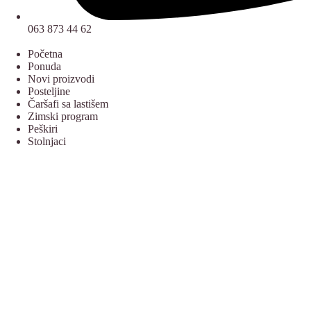
063 873 44 62
Početna
Ponuda
Novi proizvodi
Posteljine
Čaršafi sa lastišem
Zimski program
Peškiri
Stolnjaci