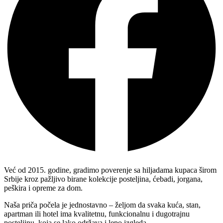
Već od 2015. godine, gradimo poverenje sa hiljadama kupaca širom
Srbije kroz pažljivo birane kolekcije posteljina, ćebadi, jorgana,
peškira i opreme za dom.
Naša priča počela je jednostavno – željom da svaka kuća, stan,
apartman ili hotel ima kvalitetnu, funkcionalnu i dugotrajnu
posteljinu, koja se lako održava i lepo izgleda.