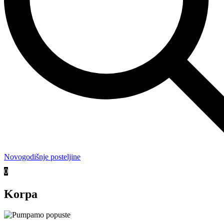
Novogodišnje posteljine
0
Korpa