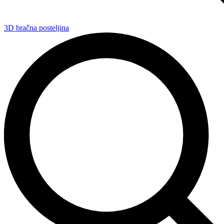
3D bračna posteljina