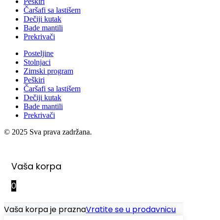
Peškiri
Čaršafi sa lastišem
Dečiji kutak
Bade mantili
Prekrivači
Posteljine
Stolnjaci
Zimski program
Peškiri
Čaršafi sa lastišem
Dečiji kutak
Bade mantili
Prekrivači
© 2025 Sva prava zadržana.
Vaša korpa
0
Vaša korpa je prazna
Vratite se u prodavnicu