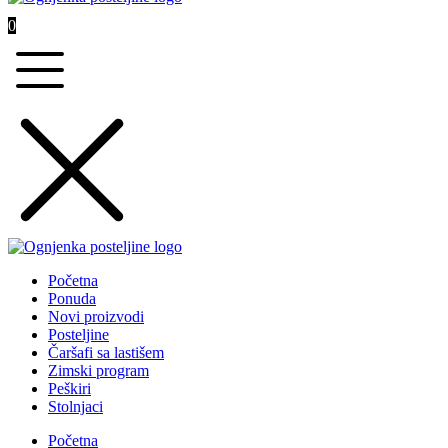
0
Početna
Ponuda
Novi proizvodi
Posteljine
Čaršafi sa lastišem
Zimski program
Peškiri
Stolnjaci
Početna