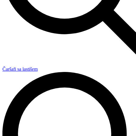
Čaršafi sa lastišem