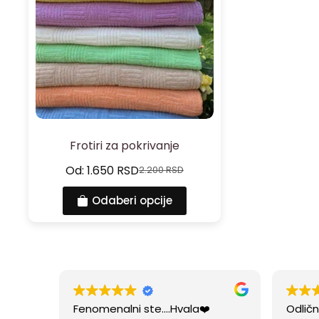
Frotiri za pokrivanje
Od:
1.650
RSD
2.200
RSD
Odaberi opcije
Fenomenalni ste....Hvala❤️
Odličn