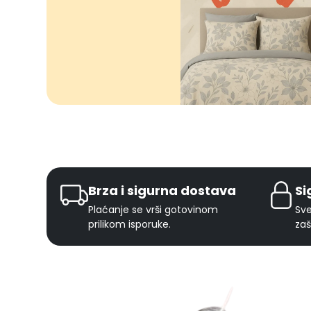
Brza i sigurna dostava
Si
Plaćanje se vrši gotovinom
Sve
prilikom isporuke.
zaš