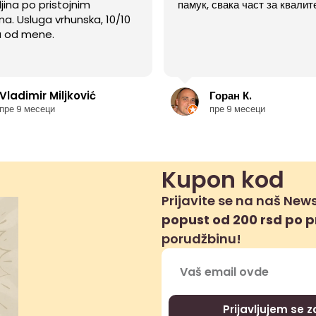
jina po pristojnim
памук, свака част за квалите
. Usluga vrhunska, 10/10
 od mene.
Vladimir Miljković
Горан К.
пре 9 месеци
пре 9 месеци
Kupon kod
Prijavite se na naš News
popust od 200 rsd po 
porudžbinu!
Prijavljujem se 