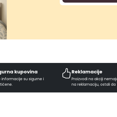
gurna kupovina
Reklamacije
 informacije su sigurne i
Proizvodi na akciji nema
tićene.
na reklamaciju, ostali da