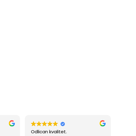
Odlican kvalitet.
Sve po