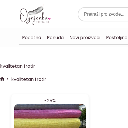
Početna
Ponuda
Novi proizvodi
Posteljine
kvalitetan frotir
kvalitetan frotir
-25%