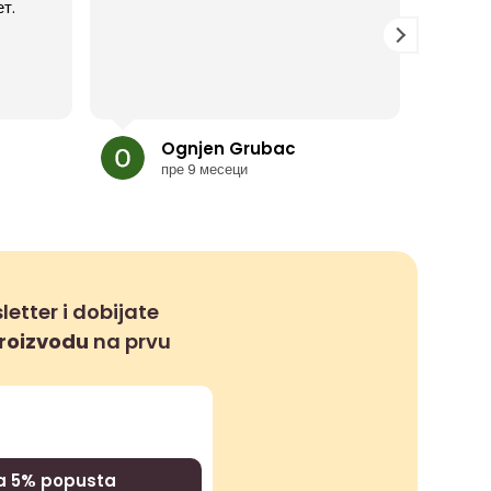
т.
ispost
nisam 
morale
susret
Читај 
godin
uziva 
Odlica
Ognjen Grubac
prepo
пре 9 месеци
letter i dobijate
proizvodu
na prvu
za 5% popusta