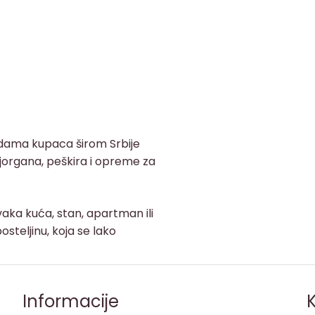
adama kupaca širom Srbije
, jorgana, peškira i opreme za
aka kuća, stan, apartman ili
osteljinu, koja se lako
Informacije
K