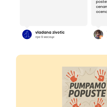
postel
cenama
ocena
vladana zivotic
пре 9 месеци