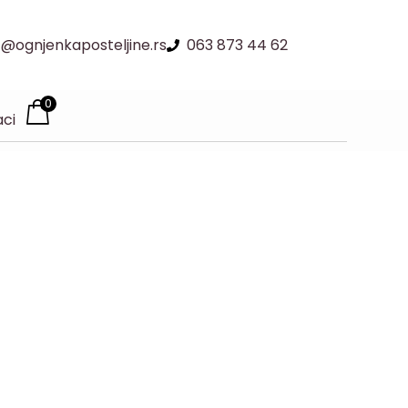
@ognjenkaposteljine.rs
063 873 44 62
0
aci