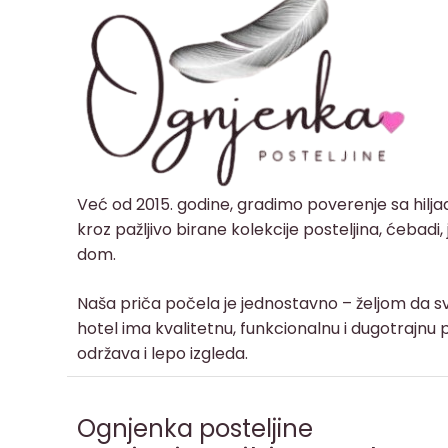
Već od 2015. godine, gradimo poverenje sa hilj
kroz pažljivo birane kolekcije posteljina, ćebadi
dom.
Naša priča počela je jednostavno – željom da sv
hotel ima kvalitetnu, funkcionalnu i dugotrajnu p
održava i lepo izgleda.
Ognjenka posteljine