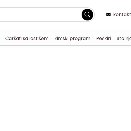
kontakt
Čaršafi sa lastišem
Zimski program
Peškiri
Stolnj