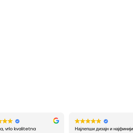
a, vrlo kvalitetna
Најлепши дизајн и најфинији