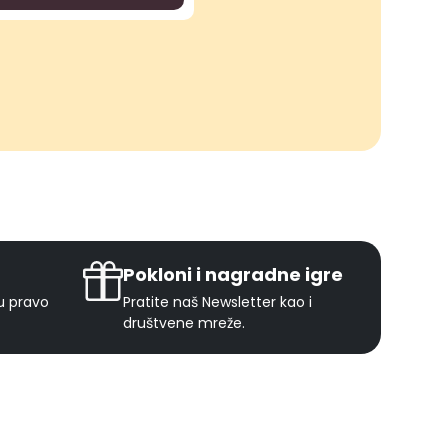
Pokloni i nagradne igre
ju pravo
Pratite naš Newsletter kao i
društvene mreže.