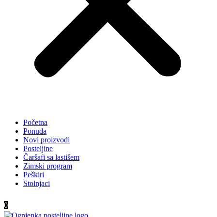
Početna
Ponuda
Novi proizvodi
Posteljine
Čaršafi sa lastišem
Zimski program
Peškiri
Stolnjaci
0