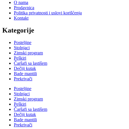
O nama
Prodavnica
Politika privatnosti i uslovi korišćenja
Kontakt
Kategorije
Posteljine
Stolnjaci
Zimski program
Peškiri
Čaršafi sa lastišem
Dečiji kutak
Bade mantili
Prekrivači
Posteljine
Stolnjaci
Zimski program
Peškiri
Čaršafi sa lastišem
Dečiji kutak
Bade mantili
Prekrivači