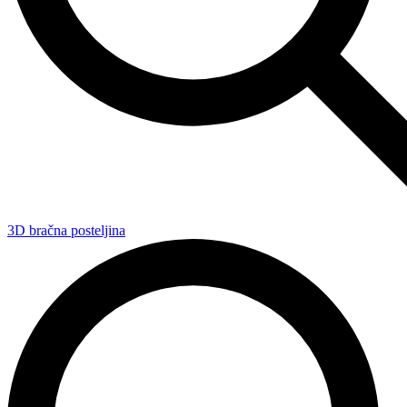
3D bračna posteljina