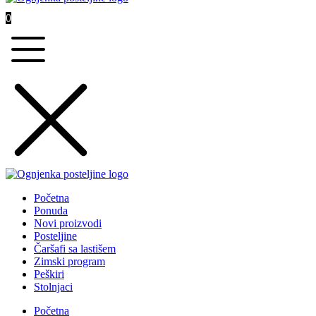
0
Početna
Ponuda
Novi proizvodi
Posteljine
Čaršafi sa lastišem
Zimski program
Peškiri
Stolnjaci
Početna