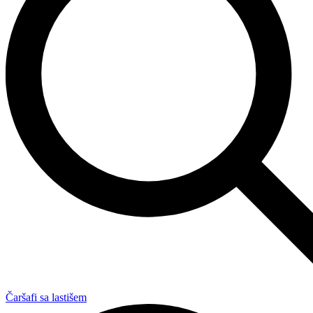
Čaršafi sa lastišem