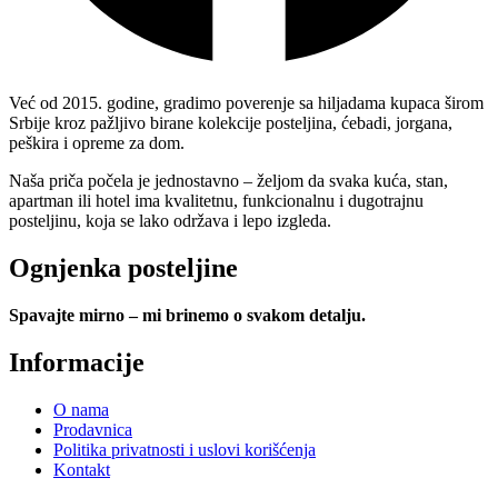
Već od 2015. godine, gradimo poverenje sa hiljadama kupaca širom
Srbije kroz pažljivo birane kolekcije posteljina, ćebadi, jorgana,
peškira i opreme za dom.
Naša priča počela je jednostavno – željom da svaka kuća, stan,
apartman ili hotel ima kvalitetnu, funkcionalnu i dugotrajnu
posteljinu, koja se lako održava i lepo izgleda.
Ognjenka posteljine
Spavajte mirno – mi brinemo o svakom detalju.
Informacije
O nama
Prodavnica
Politika privatnosti i uslovi korišćenja
Kontakt