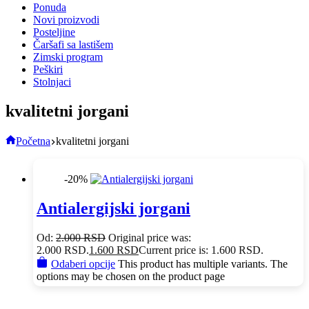
Ponuda
Novi proizvodi
Posteljine
Čaršafi sa lastišem
Zimski program
Peškiri
Stolnjaci
kvalitetni jorgani
Početna
kvalitetni jorgani
-20%
Antialergijski jorgani
Od:
2.000
RSD
Original price was:
2.000 RSD.
1.600
RSD
Current price is: 1.600 RSD.
Odaberi opcije
This product has multiple variants. The
options may be chosen on the product page