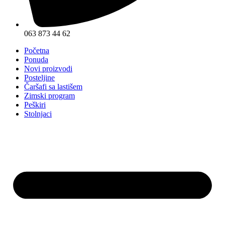
063 873 44 62
Početna
Ponuda
Novi proizvodi
Posteljine
Čaršafi sa lastišem
Zimski program
Peškiri
Stolnjaci