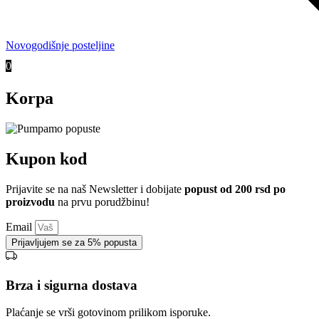
Novogodišnje posteljine
0
Korpa
Kupon kod
Prijavite se na naš Newsletter i dobijate
popust od 200 rsd po
proizvodu
na prvu porudžbinu!
Email
Prijavljujem se za 5% popusta
Brza i sigurna dostava
Plaćanje se vrši gotovinom prilikom isporuke.