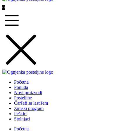
0
Početna
Ponuda
Novi proizvodi
Posteljine
Čaršafi sa lastišem
Zimski program
Peškiri
Stolnjaci
Početna