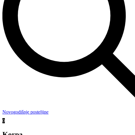
Novogodišnje posteljine
0
Korpa