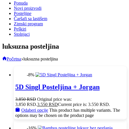
Ponuda
Novi proizvodi
Posteljine
Čaršafi sa lastišem
Zimski program
Peškiri
Stolnjaci
luksuzna posteljina
Početna
luksuzna posteljina
-8%
5D Singl Posteljina + Jorgan
3.850
RSD
Original price was:
3.850 RSD.
3.550
RSD
Current price is: 3.550 RSD.
Odaberi opcije
This product has multiple variants. The
options may be chosen on the product page
-16%