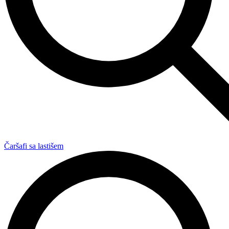
Čaršafi sa lastišem