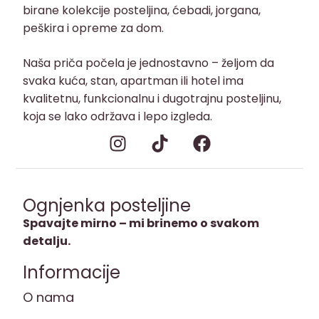
birane kolekcije posteljina, ćebadi, jorgana,
peškira i opreme za dom.
Naša priča počela je jednostavno – željom da
svaka kuća, stan, apartman ili hotel ima
kvalitetnu, funkcionalnu i dugotrajnu posteljinu,
koja se lako održava i lepo izgleda.
Ognjenka posteljine
Spavajte mirno – mi brinemo o svakom
detalju.
Informacije
O nama