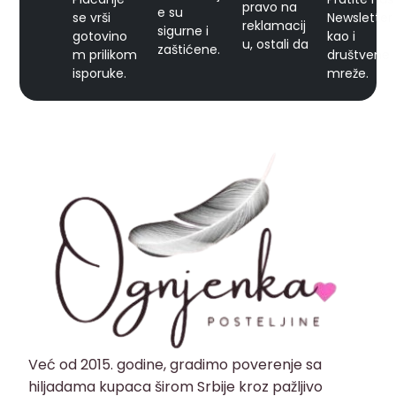
pravo na
e su
se vrši
Newsletter
reklamacij
sigurne i
gotovino
kao i
u, ostali da
zaštićene.
m prilikom
društvene
isporuke.
mreže.
Već od 2015. godine, gradimo poverenje sa
hiljadama kupaca širom Srbije kroz pažljivo