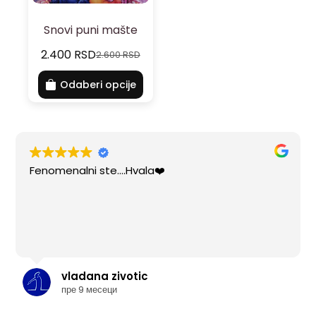
Snovi puni mašte
2.400
RSD
2.600
RSD
Odaberi opcije
Fenomenalni ste....Hvala❤️
vladana zivotic
пре 9 месеци