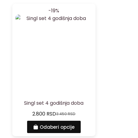
-19%
Singl set 4 godišnja doba
2.800
RSD
3.450
RSD
Odaberi opcije