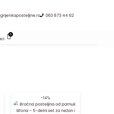
njenkaposteljine.rs
063 873 44 62
0
aci
-14%