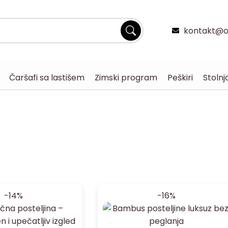
kontakt@og
Čaršafi sa lastišem
Zimski program
Peškiri
Stolnj
-14%
-16%