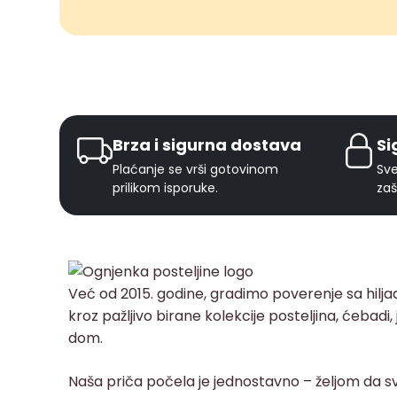
Brza i sigurna dostava
Si
Plaćanje se vrši gotovinom
Sve
prilikom isporuke.
zaš
Već od 2015. godine, gradimo poverenje sa hilj
kroz pažljivo birane kolekcije posteljina, ćebadi
dom.
Naša priča počela je jednostavno – željom da sv