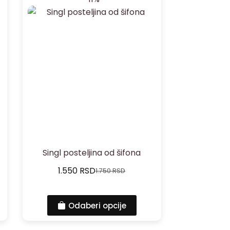
Singl posteljina od šifona
1.550
RSD
1.750
RSD
Odaberi opcije