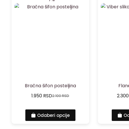
Bračna šifon posteljina
Flan
1.950
RSD
2.30
2.100
RSD
Odaberi opcije
Od