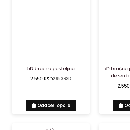
5D bračna posteljina
5D bračna p
dezen i 
2.550
RSD
2.950
RSD
2.55
Odaberi opcije
Od
-7%