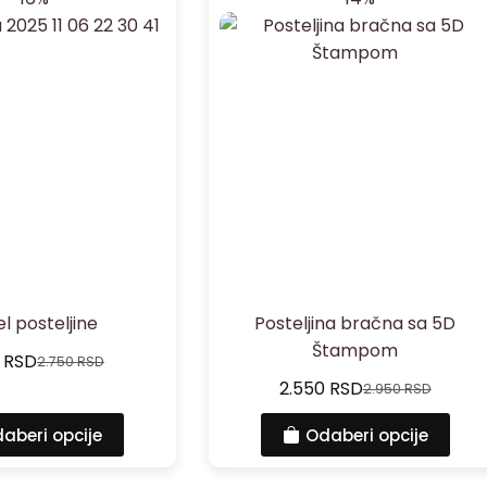
el posteljine
Posteljina bračna sa 5D
Štampom
0
RSD
2.750
RSD
2.550
RSD
2.950
RSD
aberi opcije
Odaberi opcije