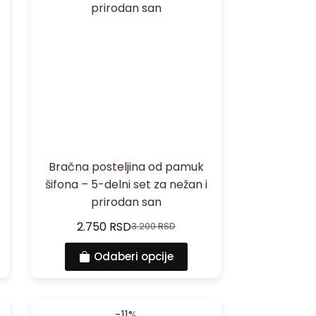
Bračna posteljina od pamuk
šifona – 5-delni set za nežan i
prirodan san
2.750
RSD
3.200
RSD
Odaberi opcije
-11%