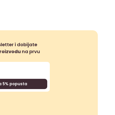
letter i dobijate
proizvodu
na prvu
za 5% popusta