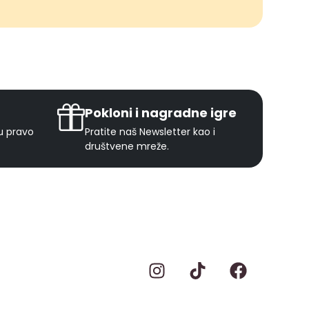
Pokloni i nagradne igre
ju pravo
Pratite naš Newsletter kao i
društvene mreže.