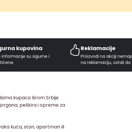
gurna kupovina
Reklamacije
 informacije su sigurne i
Proizvodi na akciji nema
tićene.
na reklamaciju, ostali da
adama kupaca širom Srbije
, jorgana, peškira i opreme za
aka kuća, stan, apartman ili