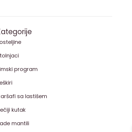
ategorije
osteljine
tolnjaci
imski program
eškiri
aršafi sa lastišem
ečiji kutak
ade mantili