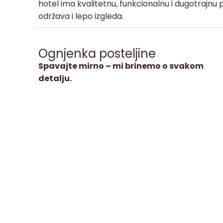
hotel ima kvalitetnu, funkcionalnu i dugotrajnu p
održava i lepo izgleda.
Ognjenka posteljine
Spavajte mirno – mi brinemo o svakom
detalju.