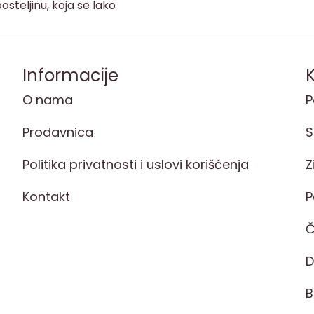
osteljinu, koja se lako
Informacije
K
O nama
P
Prodavnica
S
Politika privatnosti i uslovi korišćenja
Z
Kontakt
P
Č
D
B