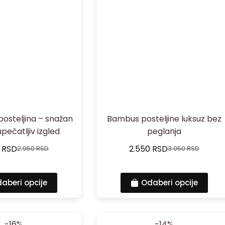
osteljina – snažan
Bambus posteljine luksuz bez
upečatljiv izgled
peglanja
0
RSD
2.550
RSD
2.950
RSD
3.050
RSD
aberi opcije
Odaberi opcije
-16%
-14%