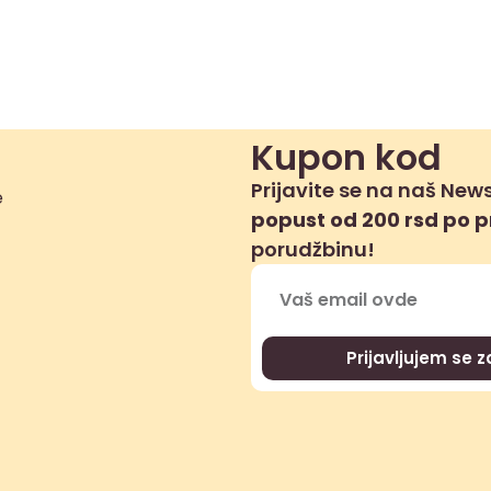
Kupon kod
Prijavite se na naš News
popust od 200 rsd po 
porudžbinu!
Prijavljujem se 