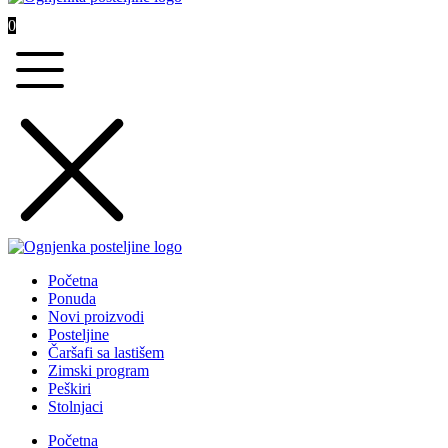
0
Početna
Ponuda
Novi proizvodi
Posteljine
Čaršafi sa lastišem
Zimski program
Peškiri
Stolnjaci
Početna