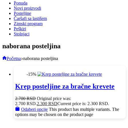
Ponuda
Novi proizvodi
Posteljine
Čaršafi sa lastišem
Zimski program
Peškiri
Stolnjaci
naborana posteljina
Početna
naborana posteljina
-15%
Krep posteljine za bračne krevete
2.700
RSD
Original price was:
2.700 RSD.
2.300
RSD
Current price is: 2.300 RSD.
Odaberi opcije
This product has multiple variants. The
options may be chosen on the product page