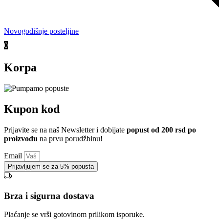
Novogodišnje posteljine
0
Korpa
Kupon kod
Prijavite se na naš Newsletter i dobijate
popust od 200 rsd po
proizvodu
na prvu porudžbinu!
Email
Prijavljujem se za 5% popusta
Brza i sigurna dostava
Plaćanje se vrši gotovinom prilikom isporuke.