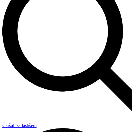
Čaršafi sa lastišem