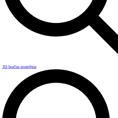
3D bračna posteljina