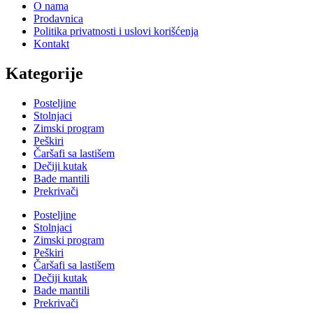
O nama
Prodavnica
Politika privatnosti i uslovi korišćenja
Kontakt
Kategorije
Posteljine
Stolnjaci
Zimski program
Peškiri
Čaršafi sa lastišem
Dečiji kutak
Bade mantili
Prekrivači
Posteljine
Stolnjaci
Zimski program
Peškiri
Čaršafi sa lastišem
Dečiji kutak
Bade mantili
Prekrivači