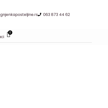
njenkaposteljine.rs
063 873 44 62
0
aci