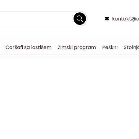
kontakt@og
Čaršafi sa lastišem
Zimski program
Peškiri
Stolnj