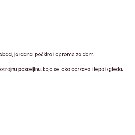
ćebadi, jorgana, peškira i opreme za dom.
rajnu posteljinu, koja se lako održava i lepo izgleda.