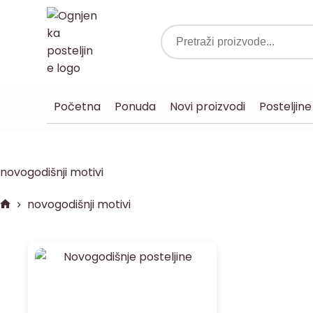
Početna
Ponuda
Novi proizvodi
Posteljine
novogodišnji motivi
novogodišnji motivi