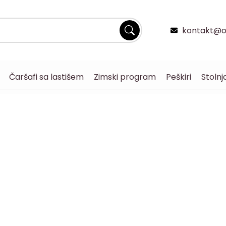
kontakt@og
Čaršafi sa lastišem
Zimski program
Peškiri
Stolnj