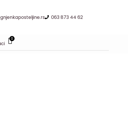
njenkaposteljine.rs
063 873 44 62
0
aci