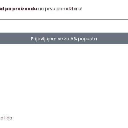
sd po proizvodu
na prvu porudžbinu!
Prijavljujem se za 5% popusta
ali da