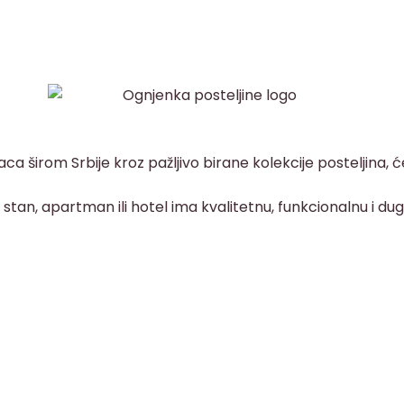
a širom Srbije kroz pažljivo birane kolekcije posteljina, 
an, apartman ili hotel ima kvalitetnu, funkcionalnu i dugot