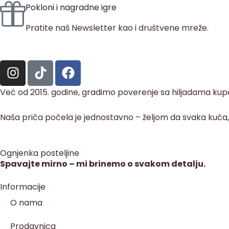
Pokloni i nagradne igre
Pratite naš Newsletter kao i društvene mreže.
Već od 2015. godine, gradimo poverenje sa hiljadama kupac
Naša priča počela je jednostavno – željom da svaka kuća, st
Ognjenka posteljine
Spavajte mirno – mi brinemo o svakom detalju.
Informacije
O nama
Prodavnica