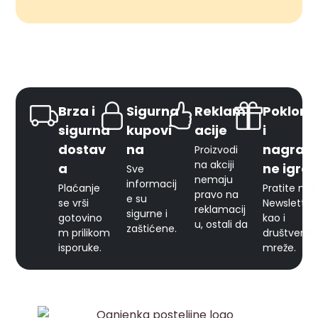
Brza i
Sigurna
Reklam
Pokloni
sigurna
kupovi
acije
i
dostav
na
nagrad
Proizvodi
na akciji
a
ne igre
Sve
nemaju
informacij
Plaćanje
Pratite naš
pravo na
e su
se vrši
Newsletter
reklamacij
sigurne i
gotovino
kao i
u, ostali da
zaštićene.
m prilikom
društvene
isporuke.
mreže.