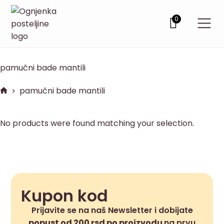
0
pamučni bade mantili
pamučni bade mantili
No products were found matching your selection.
Kupon kod
Prijavite se na naš Newsletter i dobijate
popust od 200 rsd po proizvodu
na prvu