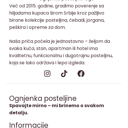
Već od 2015. godine, gradimo poverenje sa
hiljadama kupaca širom Srbije kroz pažljivo
birane kolekcije posteljina, ćebadi, jorgana,
peškira i opreme za dom.
Naša priča počela je jednostavno – željom da
svaka kuća, stan, apartman ili hotel ima
kvalitetnu, funkcionalnu i dugotrajnu posteljinu,
koja se lako održava i lepo izgleda.
Ognjenka posteljine
Spavajte mirno – mi brinemo o svakom
detalju.
Informacije