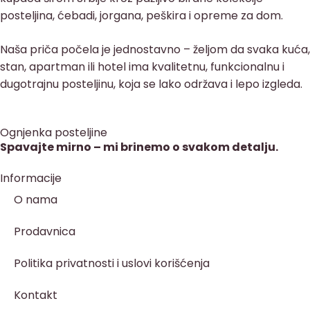
posteljina, ćebadi, jorgana, peškira i opreme za dom.
Naša priča počela je jednostavno – željom da svaka kuća,
stan, apartman ili hotel ima kvalitetnu, funkcionalnu i
dugotrajnu posteljinu, koja se lako održava i lepo izgleda.
Ognjenka posteljine
Spavajte mirno – mi brinemo o svakom detalju.
Informacije
O nama
Prodavnica
Politika privatnosti i uslovi korišćenja
Kontakt