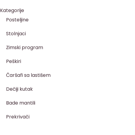
Kategorije
Posteljine
Stolnjaci
Zimski program
Peškiri
Čaršafi sa lastišem
Dečiji kutak
Bade mantili
Prekrivači