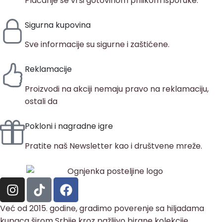
Plaćanje se vrši gotovinom prilikom isporuke.
Sigurna kupovina
Sve informacije su sigurne i zaštićene.
Reklamacije
Proizvodi na akciji nemaju pravo na reklamaciju,
ostali da
Pokloni i nagradne igre
Pratite naš Newsletter kao i društvene mreže.
Već od 2015. godine, gradimo poverenje sa hiljadama
kupaca širom Srbije kroz pažljivo birane kolekcije