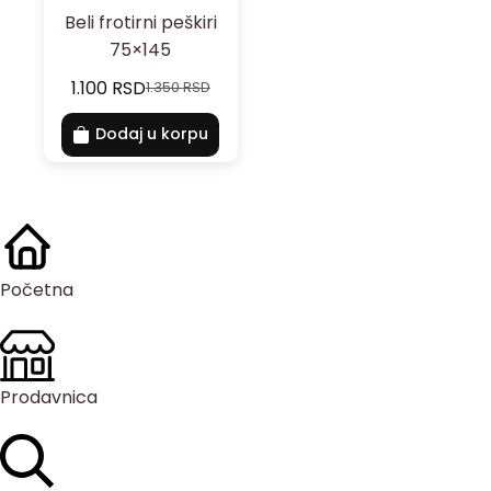
Beli frotirni peškiri
75×145
1.100
RSD
1.350
RSD
Dodaj u korpu
Početna
Prodavnica