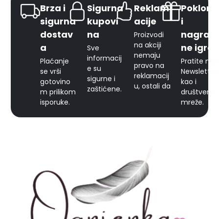
Brza i
Sigurna
Reklam
Pokloni
sigurna
kupovi
acije
i
dostav
na
nagrad
Proizvodi
na akciji
a
ne igre
Sve
nemaju
informacij
Plaćanje
Pratite naš
pravo na
e su
se vrši
Newsletter
reklamacij
sigurne i
gotovino
kao i
u, ostali da
zaštićene.
m prilikom
društvene
isporuke.
mreže.