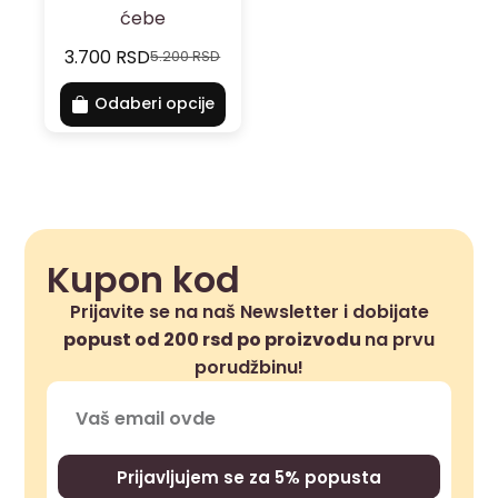
ćebe
3.700
RSD
5.200
RSD
Odaberi opcije
Kupon kod
Prijavite se na naš Newsletter i dobijate
popust od 200 rsd po proizvodu
na prvu
porudžbinu!
Prijavljujem se za 5% popusta