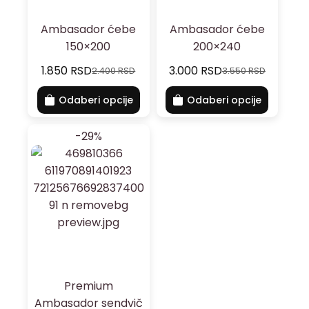
Ambasador ćebe
Ambasador ćebe
150×200
200×240
1.850
RSD
3.000
RSD
2.400
RSD
3.550
RSD
Odaberi opcije
Odaberi opcije
-29%
Premium
Ambasador sendvič