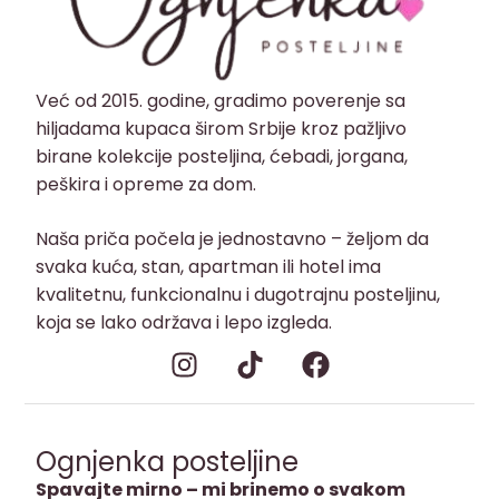
Već od 2015. godine, gradimo poverenje sa
hiljadama kupaca širom Srbije kroz pažljivo
birane kolekcije posteljina, ćebadi, jorgana,
peškira i opreme za dom.
Naša priča počela je jednostavno – željom da
svaka kuća, stan, apartman ili hotel ima
kvalitetnu, funkcionalnu i dugotrajnu posteljinu,
koja se lako održava i lepo izgleda.
Ognjenka posteljine
Spavajte mirno – mi brinemo o svakom