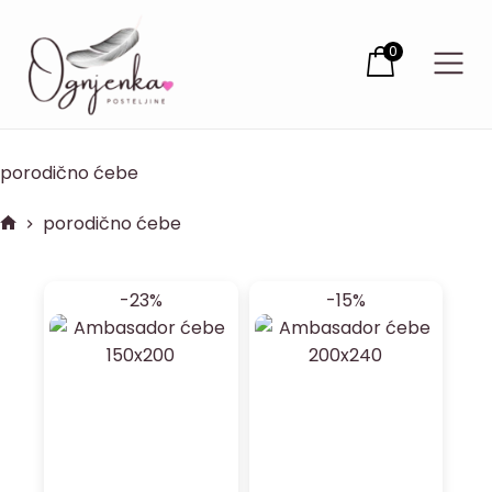
0
porodično ćebe
porodično ćebe
-23%
-15%