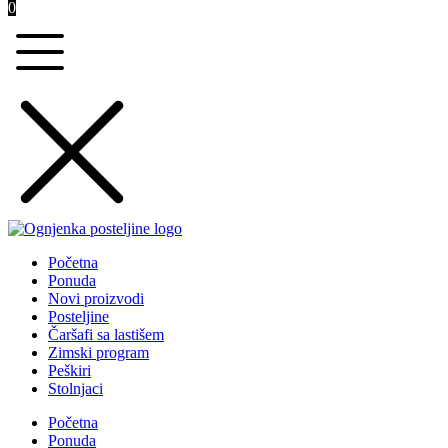
0
Početna
Ponuda
Novi proizvodi
Posteljine
Čaršafi sa lastišem
Zimski program
Peškiri
Stolnjaci
Početna
Ponuda