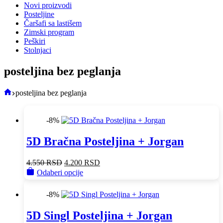
Novi proizvodi
Posteljine
Čaršafi sa lastišem
Zimski program
Peškiri
Stolnjaci
posteljina bez peglanja
Početna
posteljina bez peglanja
-8%
5D Bračna Posteljina + Jorgan
Original
Current
4.550
RSD
4.200
RSD
price
This
price
Odaberi opcije
was:
product
is:
4.550 RSD.
has
4.200 RSD.
-8%
multiple
variants.
5D Singl Posteljina + Jorgan
The