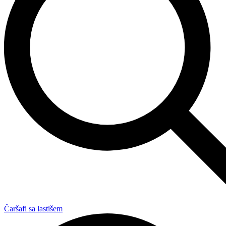
Čaršafi sa lastišem