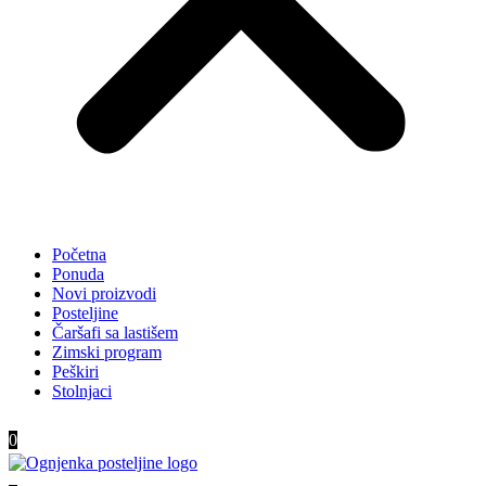
Početna
Ponuda
Novi proizvodi
Posteljine
Čaršafi sa lastišem
Zimski program
Peškiri
Stolnjaci
0