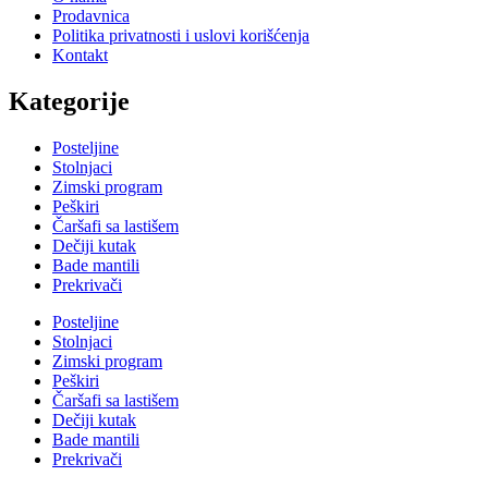
Prodavnica
Politika privatnosti i uslovi korišćenja
Kontakt
Kategorije
Posteljine
Stolnjaci
Zimski program
Peškiri
Čaršafi sa lastišem
Dečiji kutak
Bade mantili
Prekrivači
Posteljine
Stolnjaci
Zimski program
Peškiri
Čaršafi sa lastišem
Dečiji kutak
Bade mantili
Prekrivači