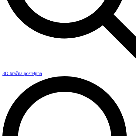
3D bračna posteljina