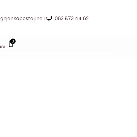
njenkaposteljine.rs
063 873 44 62
0
aci