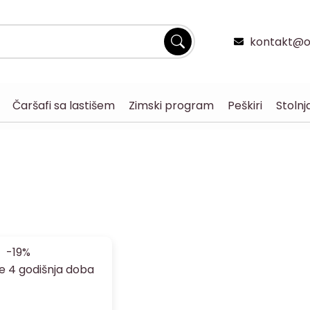
kontakt@og
Čaršafi sa lastišem
Zimski program
Peškiri
Stolnj
-19%