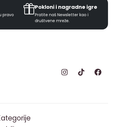
Pokloni i nagradne igre
ju pravo
Pratite naš Newsletter kao i
društvene mreže.
ategorije