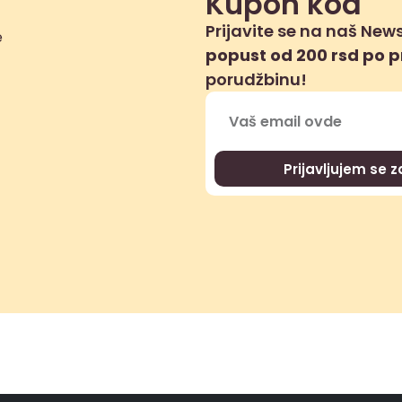
Kupon kod
Prijavite se na naš News
popust od 200 rsd po 
porudžbinu!
Prijavljujem se 