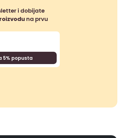
letter i dobijate
proizvodu
na prvu
za 5% popusta