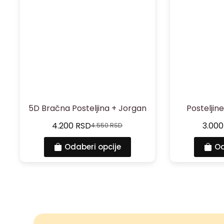
5D Bračna Posteljina + Jorgan
Posteljin
4.200
RSD
3.00
4.550
RSD
Odaberi opcije
Od