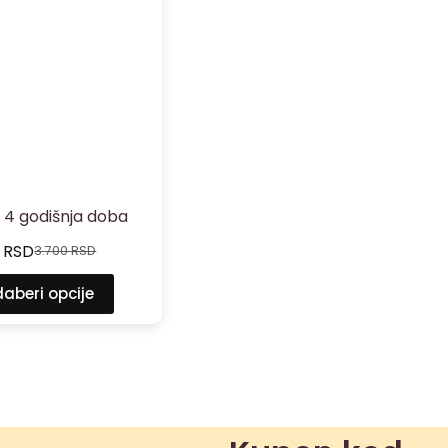
e 4 godišnja doba
0
RSD
3.700
RSD
aberi opcije