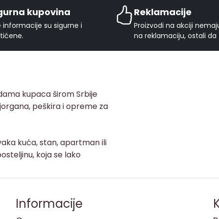
gurna kupovina
Reklamacije
 informacije su sigurne i
Proizvodi na akciji nema
tićene.
na reklamaciju, ostali da
adama kupaca širom Srbije
, jorgana, peškira i opreme za
aka kuća, stan, apartman ili
osteljinu, koja se lako
Informacije
K