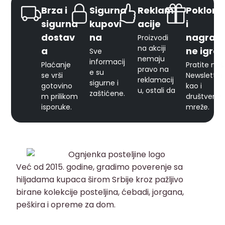
Brza i
Sigurna
Reklam
Pokloni
sigurna
kupovi
acije
i
dostav
na
nagrad
Proizvodi
na akciji
a
ne igre
Sve
nemaju
informacij
Plaćanje
Pratite naš
pravo na
e su
se vrši
Newsletter
reklamacij
sigurne i
gotovino
kao i
u, ostali da
zaštićene.
m prilikom
društvene
isporuke.
mreže.
Već od 2015. godine, gradimo poverenje sa
hiljadama kupaca širom Srbije kroz pažljivo
birane kolekcije posteljina, ćebadi, jorgana,
peškira i opreme za dom.