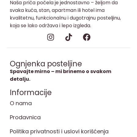
Naša priča počela je jednostavno – željom da
svaka kuća, stan, apartman ili hotel ima
kvalitetnu, funkcionalnu i dugotrajnu posteljinu,
koja se lako održava i lepo izgleda.
Ognjenka posteljine
Spavajte mirno – mi brinemo o svakom
detalju.
Informacije
O nama
Prodavnica
Politika privatnosti i uslovi korišćenja