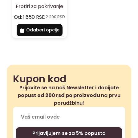
Frotiri za pokrivanje
Od:
1.650
RSD
2.200
RSD
Odaberi opcije
Kupon kod
Prijavite se na naš Newsletter i dobijate
popust od 200 rsd po proizvodu
na prvu
porudžbinu!
Prijavljujem se za 5% popusta