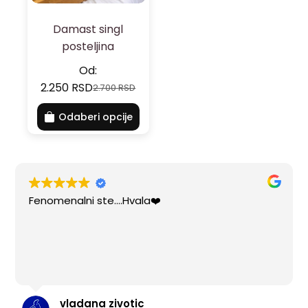
Damast singl
posteljina
Od:
2.250
RSD
2.700
RSD
Odaberi opcije
Fenomenalni ste....Hvala❤️
vladana zivotic