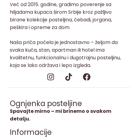
Već od 2015. godine, gradimo poverenje sa
hiljadama kupaca širom Srbije kroz pažljivo
birane kolekcije posteljina, ćebadi, jorgana,
peškira i opreme za dom.
Naša priča počela je jednostavno – željom da
svaka kuća, stan, apartman ili hotel ima
kvalitetnu, funkcionalnu i dugotrajnu posteljinu,
koja se lako održava i lepo izgleda.
Ognjenka posteljine
Spavajte mirno – mi brinemo o svakom
detalju.
Informacije