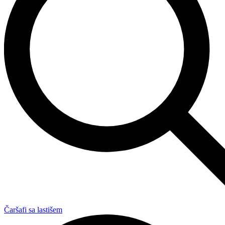
Čaršafi sa lastišem