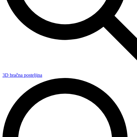
3D bračna posteljina