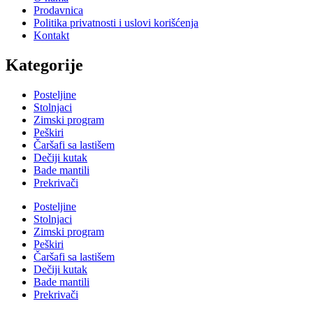
Prodavnica
Politika privatnosti i uslovi korišćenja
Kontakt
Kategorije
Posteljine
Stolnjaci
Zimski program
Peškiri
Čaršafi sa lastišem
Dečiji kutak
Bade mantili
Prekrivači
Posteljine
Stolnjaci
Zimski program
Peškiri
Čaršafi sa lastišem
Dečiji kutak
Bade mantili
Prekrivači