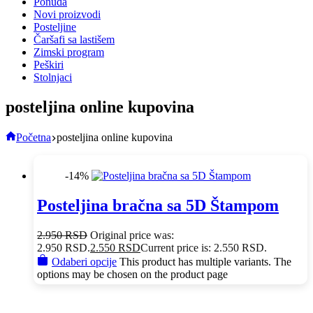
Ponuda
Novi proizvodi
Posteljine
Čaršafi sa lastišem
Zimski program
Peškiri
Stolnjaci
posteljina online kupovina
Početna
posteljina online kupovina
-14%
Posteljina bračna sa 5D Štampom
2.950
RSD
Original price was:
2.950 RSD.
2.550
RSD
Current price is: 2.550 RSD.
Odaberi opcije
This product has multiple variants. The
options may be chosen on the product page