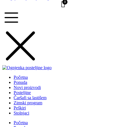
0
Početna
Ponuda
Novi proizvodi
Posteljine
Čaršafi sa lastišem
Zimski program
Peškiri
Stolnjaci
Početna