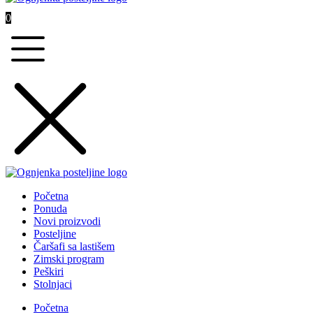
0
Početna
Ponuda
Novi proizvodi
Posteljine
Čaršafi sa lastišem
Zimski program
Peškiri
Stolnjaci
Početna