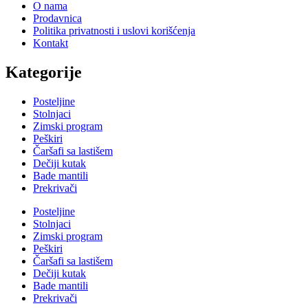
O nama
Prodavnica
Politika privatnosti i uslovi korišćenja
Kontakt
Kategorije
Posteljine
Stolnjaci
Zimski program
Peškiri
Čaršafi sa lastišem
Dečiji kutak
Bade mantili
Prekrivači
Posteljine
Stolnjaci
Zimski program
Peškiri
Čaršafi sa lastišem
Dečiji kutak
Bade mantili
Prekrivači