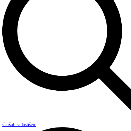
Čaršafi sa lastišem