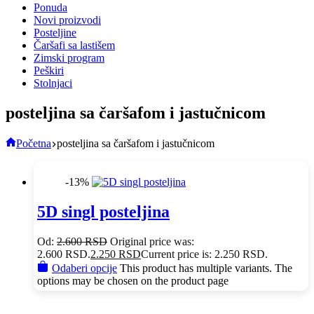
Ponuda
Novi proizvodi
Posteljine
Čaršafi sa lastišem
Zimski program
Peškiri
Stolnjaci
posteljina sa čaršafom i jastučnicom
Početna
posteljina sa čaršafom i jastučnicom
-13%
5D singl posteljina
Od:
2.600
RSD
Original price was:
2.600 RSD.
2.250
RSD
Current price is: 2.250 RSD.
Odaberi opcije
This product has multiple variants. The
options may be chosen on the product page