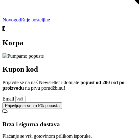
Novogodišnje posteljine
0
Korpa
Kupon kod
Prijavite se na naš Newsletter i dobijate
popust od 200 rsd po
proizvodu
na prvu porudžbinu!
Email
Prijavljujem se za 5% popusta
Brza i sigurna dostava
Plaćanje se vrši gotovinom prilikom isporuke.