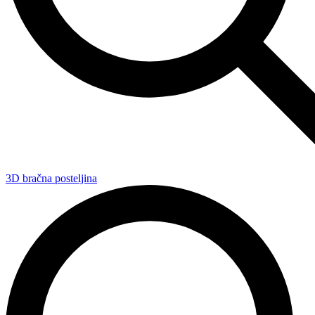
3D bračna posteljina