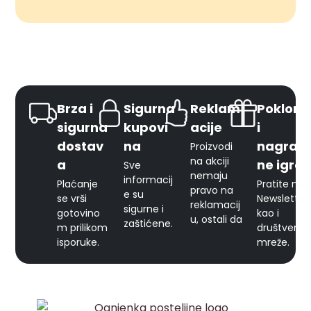
Brza i
Sigurna
Reklam
Pokloni
sigurna
kupovi
acije
i
dostav
na
nagrad
Proizvodi
na akciji
a
ne igre
Sve
nemaju
informacij
Plaćanje
Pratite naš
pravo na
e su
se vrši
Newsletter
reklamacij
sigurne i
gotovino
kao i
u, ostali da
zaštićene.
m prilikom
društvene
isporuke.
mreže.