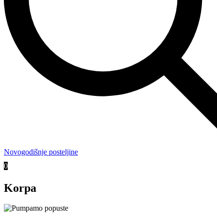
Novogodišnje posteljine
0
Korpa