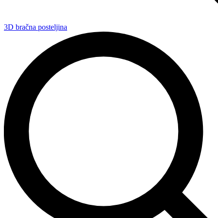
3D bračna posteljina