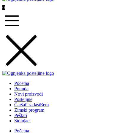
0
Početna
Ponuda
Novi proizvodi
Posteljine
Čaršafi sa lastišem
Zimski program
Peškiri
Stolnjaci
Početna