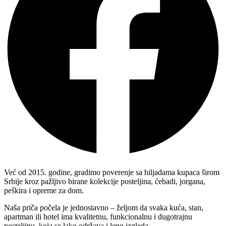
Već od 2015. godine, gradimo poverenje sa hiljadama kupaca širom
Srbije kroz pažljivo birane kolekcije posteljina, ćebadi, jorgana,
peškira i opreme za dom.
Naša priča počela je jednostavno – željom da svaka kuća, stan,
apartman ili hotel ima kvalitetnu, funkcionalnu i dugotrajnu
posteljinu, koja se lako održava i lepo izgleda.