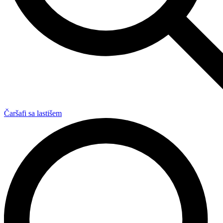
Čaršafi sa lastišem