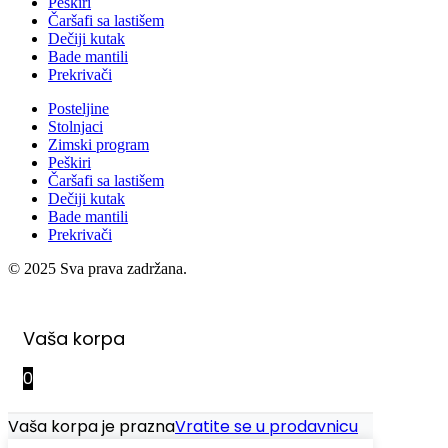
Peškiri
Čaršafi sa lastišem
Dečiji kutak
Bade mantili
Prekrivači
Posteljine
Stolnjaci
Zimski program
Peškiri
Čaršafi sa lastišem
Dečiji kutak
Bade mantili
Prekrivači
© 2025 Sva prava zadržana.
Vaša korpa
0
Vaša korpa je prazna
Vratite se u prodavnicu