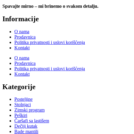
Spavajte mirno – mi brinemo o svakom detalju.
Informacije
O nama
Prodavnica
Politika privatnosti i uslovi korišćenja
Kontakt
O nama
Prodavnica
Politika privatnosti i uslovi korišćenja
Kontakt
Kategorije
Posteljine
Stolnjaci
Zimski program
Peškiri
Čaršafi sa lastišem
Dečiji kutak
Bade mantili