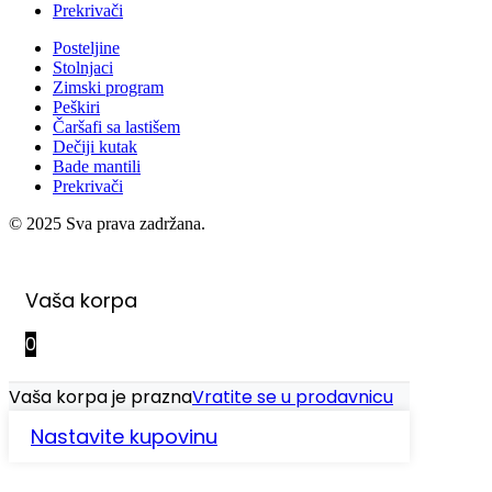
Prekrivači
Posteljine
Stolnjaci
Zimski program
Peškiri
Čaršafi sa lastišem
Dečiji kutak
Bade mantili
Prekrivači
© 2025 Sva prava zadržana.
Vaša korpa
0
Vaša korpa je prazna
Vratite se u prodavnicu
Nastavite kupovinu