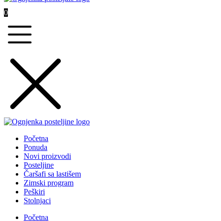
0
Početna
Ponuda
Novi proizvodi
Posteljine
Čaršafi sa lastišem
Zimski program
Peškiri
Stolnjaci
Početna