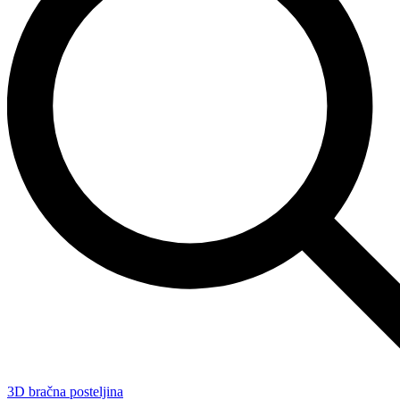
3D bračna posteljina