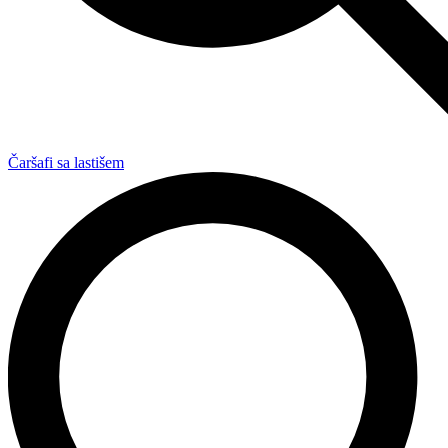
Čaršafi sa lastišem