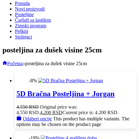
Ponuda
Novi proizvodi
Posteljine
Čaršafi sa lastišem
Zimski program
Peškiri
Stolnjaci
posteljina za dušek visine 25cm
Početna
posteljina za dušek visine 25cm
-8%
5D Bračna Posteljina + Jorgan
4.550
RSD
Original price was:
4.550 RSD.
4.200
RSD
Current price is: 4.200 RSD.
Odaberi opcije
This product has multiple variants. The
options may be chosen on the product page
-19%