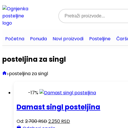
Početna
Ponuda
Novi proizvodi
Posteljine
Čarša
posteljina za singl
posteljina za singl
-17%
Damast singl posteljina
Od:
2.700
RSD
2.250
RSD