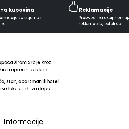
rna kupovina
Reklamacije
ormacije su sigurne i
Proizvodi na akciji nema
ene.
reklamaciju, ostali da
upaca širom Srbije kroz
eškira i opreme za dom.
a, stan, apartman ili hotel
a se lako održava i lepo
Informacije