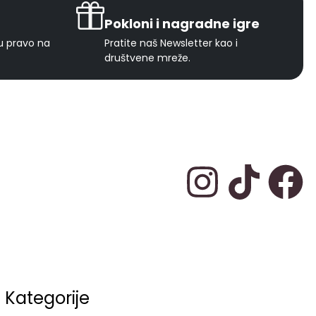
Pokloni i nagradne igre
ju pravo na
Pratite naš Newsletter kao i
društvene mreže.
Kategorije