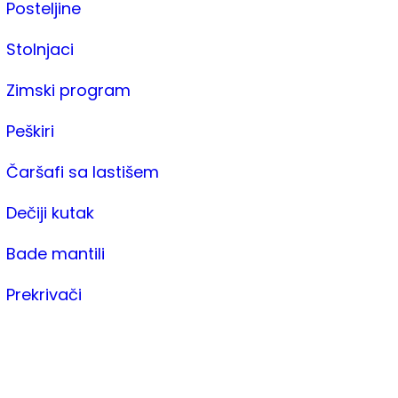
Posteljine
Stolnjaci
Zimski program
Peškiri
Čaršafi sa lastišem
Dečiji kutak
Bade mantili
Prekrivači