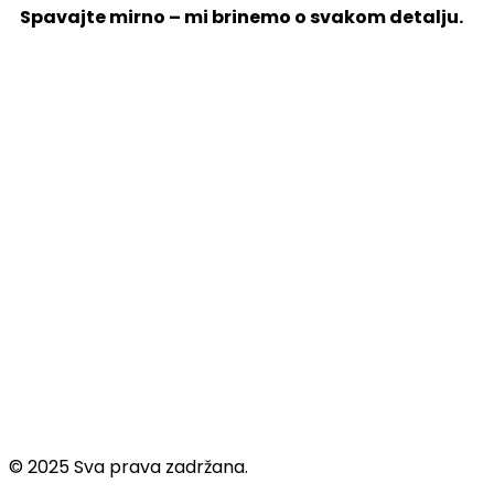
Spavajte mirno – mi brinemo o svakom detalju.
© 2025 Sva prava zadržana.