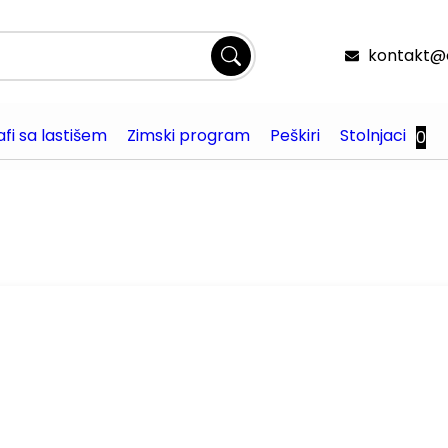
kontakt@o
fi sa lastišem
Zimski program
Peškiri
Stolnjaci
0