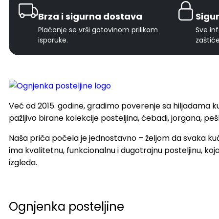
Brza i sigurna dostava
Sigu
Plaćanje se vrši gotovinom prilikom
Sve inf
isporuke.
zaštić
Već od 2015. godine, gradimo poverenje sa hiljadama k
pažljivo birane kolekcije posteljina, ćebadi, jorgana, p
Naša priča počela je jednostavno – željom da svaka kuć
ima kvalitetnu, funkcionalnu i dugotrajnu posteljinu, koj
izgleda.
Ognjenka posteljine