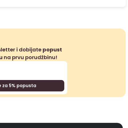
letter i dobijate
popust
du
na prvu porudžbinu!
se za 5% popusta