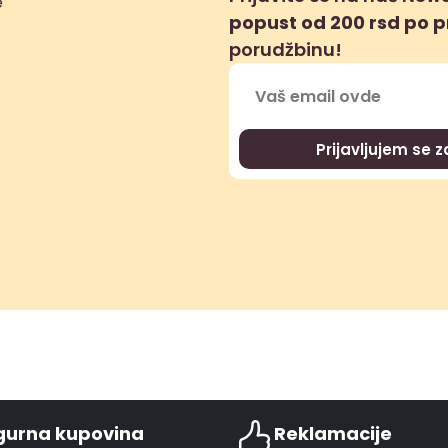
popust od 200 rsd po 
porudžbinu!
Prijavljujem se 
gurna kupovina
Reklamacije