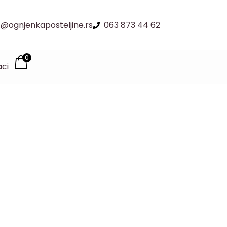
@ognjenkaposteljine.rs
063 873 44 62
0
aci