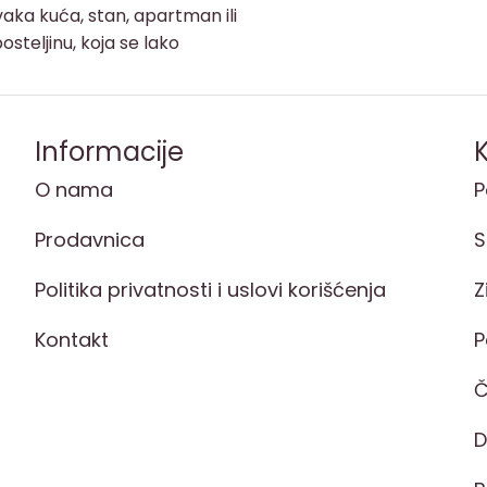
aka kuća, stan, apartman ili
osteljinu, koja se lako
Informacije
K
O nama
P
Prodavnica
S
Politika privatnosti i uslovi korišćenja
Z
Kontakt
P
Č
D