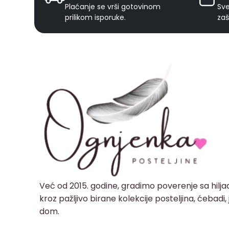
Plaćanje se vrši gotovinom
Sve
prilikom isporuke.
zaš
Već od 2015. godine, gradimo poverenje sa hilj
kroz pažljivo birane kolekcije posteljina, ćebadi
dom.