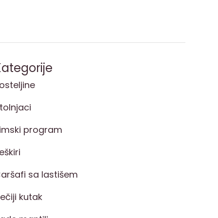
ategorije
osteljine
tolnjaci
imski program
eškiri
aršafi sa lastišem
ečiji kutak