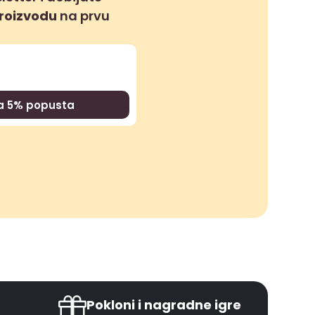
proizvodu
na prvu
za 5% popusta
Pokloni i nagradne igre