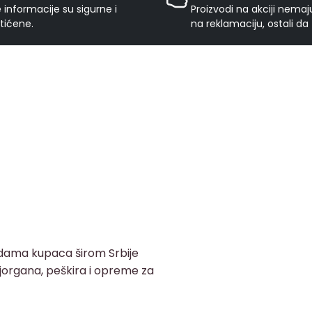
 informacije su sigurne i
Proizvodi na akciji nema
tićene.
na reklamaciju, ostali da
adama kupaca širom Srbije
, jorgana, peškira i opreme za