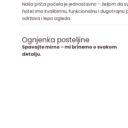
Naša priča počela je jednostavno – željom da sv
hotel ima kvalitetnu, funkcionalnu i dugotrajnu p
održava i lepo izgleda.
Ognjenka posteljine
Spavajte mirno – mi brinemo o svakom
detalju.