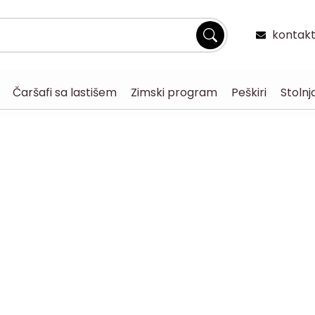
kontakt
Čaršafi sa lastišem
Zimski program
Peškiri
Stolnj