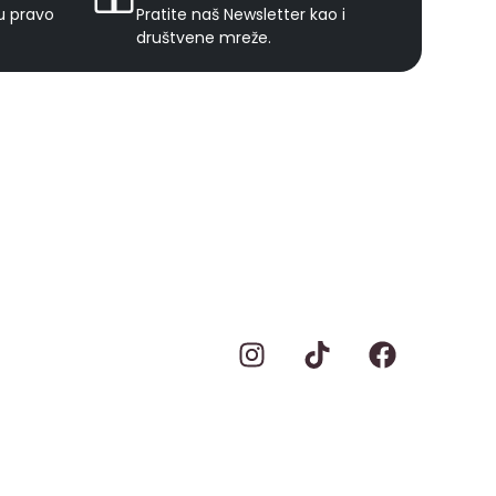
ju pravo
Pratite naš Newsletter kao i
društvene mreže.