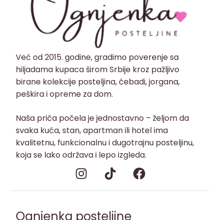
Već od 2015. godine, gradimo poverenje sa
hiljadama kupaca širom Srbije kroz pažljivo
birane kolekcije posteljina, ćebadi, jorgana,
peškira i opreme za dom.
Naša priča počela je jednostavno – željom da
svaka kuća, stan, apartman ili hotel ima
kvalitetnu, funkcionalnu i dugotrajnu posteljinu,
koja se lako održava i lepo izgleda.
Ognjenka posteljine