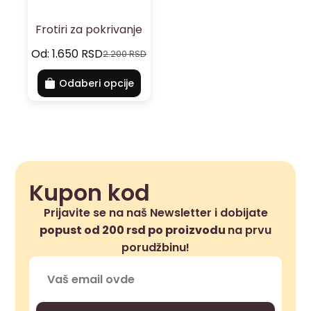
Frotiri za pokrivanje
Od:
1.650
RSD
2.200
RSD
Odaberi opcije
Kupon kod
Prijavite se na naš Newsletter i dobijate
popust od 200 rsd po proizvodu
na prvu
porudžbinu!