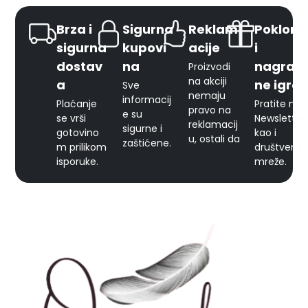
Brza i
Sigurna
Reklam
Pokloni
sigurna
kupovi
acije
i
dostav
na
nagrad
Proizvodi
na akciji
a
ne igre
Sve
nemaju
informacij
Plaćanje
Pratite naš
pravo na
e su
se vrši
Newsletter
reklamacij
sigurne i
gotovino
kao i
u, ostali da
zaštićene.
m prilikom
društvene
isporuke.
mreže.