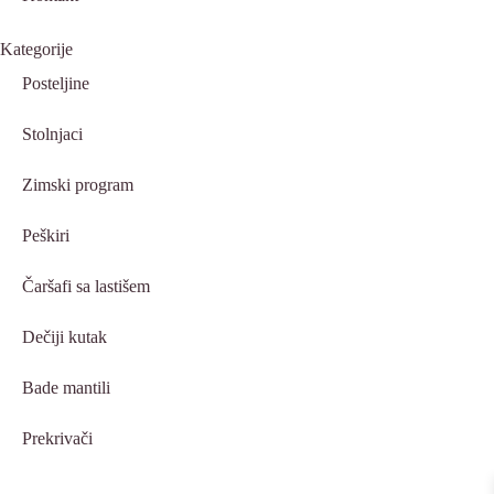
Kategorije
Posteljine
Stolnjaci
Zimski program
Peškiri
Čaršafi sa lastišem
Dečiji kutak
Bade mantili
Prekrivači