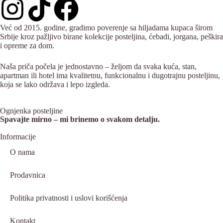
Već od 2015. godine, gradimo poverenje sa hiljadama kupaca širom
Srbije kroz pažljivo birane kolekcije posteljina, ćebadi, jorgana, peškira
i opreme za dom.
Naša priča počela je jednostavno – željom da svaka kuća, stan,
apartman ili hotel ima kvalitetnu, funkcionalnu i dugotrajnu posteljinu,
koja se lako održava i lepo izgleda.
Ognjenka posteljine
Spavajte mirno – mi brinemo o svakom detalju.
Informacije
O nama
Prodavnica
Politika privatnosti i uslovi korišćenja
Kontakt