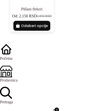
Plišani flekeri
Od:
2.150
RSD
2.850
RSD
Odaberi opcije
Početna
Prodavnica
Pretraga
0