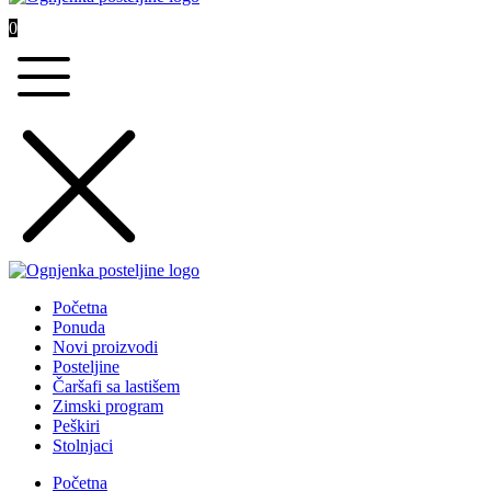
0
Početna
Ponuda
Novi proizvodi
Posteljine
Čaršafi sa lastišem
Zimski program
Peškiri
Stolnjaci
Početna