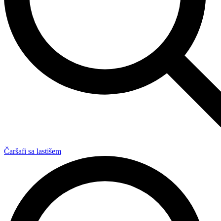
Čaršafi sa lastišem