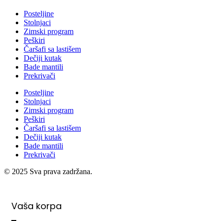
Posteljine
Stolnjaci
Zimski program
Peškiri
Čaršafi sa lastišem
Dečiji kutak
Bade mantili
Prekrivači
Posteljine
Stolnjaci
Zimski program
Peškiri
Čaršafi sa lastišem
Dečiji kutak
Bade mantili
Prekrivači
© 2025 Sva prava zadržana.
Vaša korpa