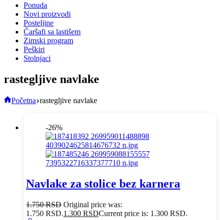
Ponuda
Novi proizvodi
Posteljine
Čaršafi sa lastišem
Zimski program
Peškiri
Stolnjaci
rastegljive navlake
Početna
rastegljive navlake
-26%
Navlake za stolice bez karnera
1.750
RSD
Original price was:
1.750 RSD.
1.300
RSD
Current price is: 1.300 RSD.