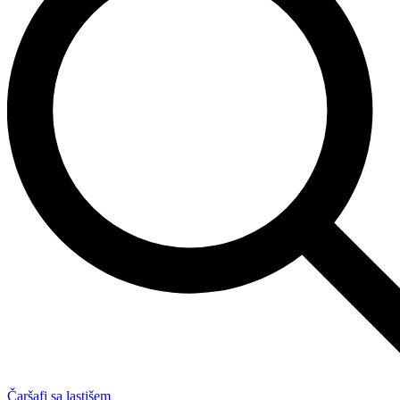
Čaršafi sa lastišem