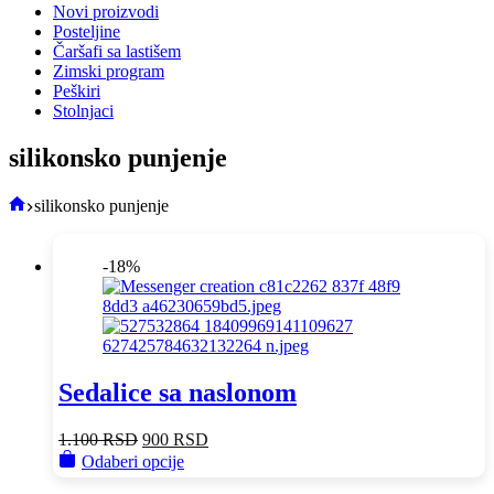
Novi proizvodi
Posteljine
Čaršafi sa lastišem
Zimski program
Peškiri
Stolnjaci
silikonsko punjenje
Početna
silikonsko punjenje
-18%
Sedalice sa naslonom
Original
Current
1.100
RSD
900
RSD
price
This
price
Odaberi opcije
was:
product
is: