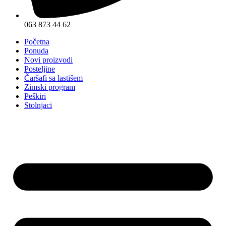
063 873 44 62
Početna
Ponuda
Novi proizvodi
Posteljine
Čaršafi sa lastišem
Zimski program
Peškiri
Stolnjaci