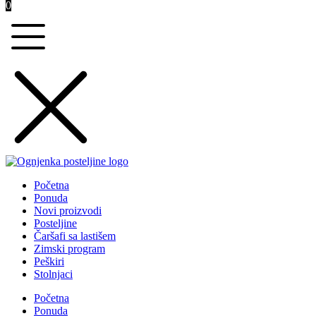
0
Početna
Ponuda
Novi proizvodi
Posteljine
Čaršafi sa lastišem
Zimski program
Peškiri
Stolnjaci
Početna
Ponuda