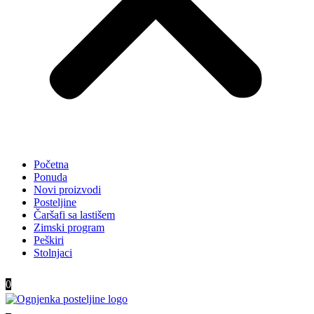
Početna
Ponuda
Novi proizvodi
Posteljine
Čaršafi sa lastišem
Zimski program
Peškiri
Stolnjaci
0