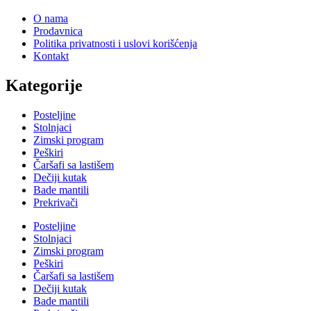
O nama
Prodavnica
Politika privatnosti i uslovi korišćenja
Kontakt
Kategorije
Posteljine
Stolnjaci
Zimski program
Peškiri
Čaršafi sa lastišem
Dečiji kutak
Bade mantili
Prekrivači
Posteljine
Stolnjaci
Zimski program
Peškiri
Čaršafi sa lastišem
Dečiji kutak
Bade mantili