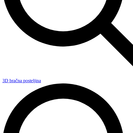
3D bračna posteljina