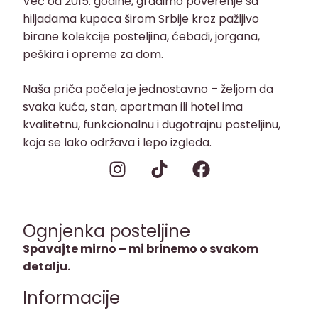
Već od 2015. godine, gradimo poverenje sa
hiljadama kupaca širom Srbije kroz pažljivo
birane kolekcije posteljina, ćebadi, jorgana,
peškira i opreme za dom.
Naša priča počela je jednostavno – željom da
svaka kuća, stan, apartman ili hotel ima
kvalitetnu, funkcionalnu i dugotrajnu posteljinu,
koja se lako održava i lepo izgleda.
Ognjenka posteljine
Spavajte mirno – mi brinemo o svakom
detalju.
Informacije