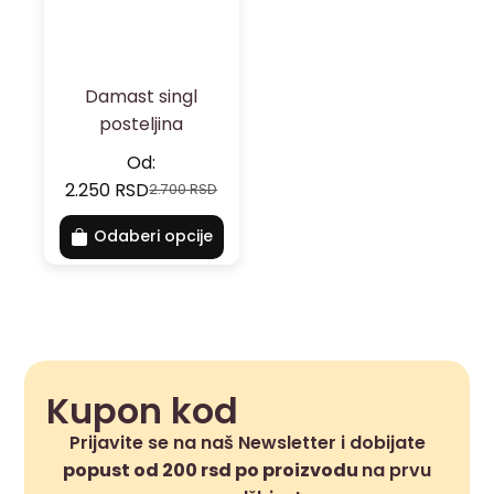
Damast singl
posteljina
Od:
2.250
RSD
2.700
RSD
Odaberi opcije
Kupon kod
Prijavite se na naš Newsletter i dobijate
popust od 200 rsd po proizvodu
na prvu