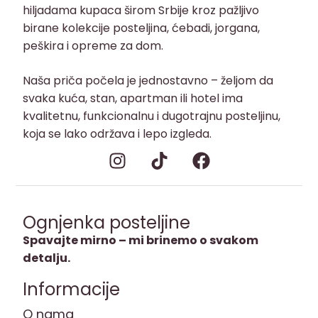
hiljadama kupaca širom Srbije kroz pažljivo
birane kolekcije posteljina, ćebadi, jorgana,
peškira i opreme za dom.
Naša priča počela je jednostavno – željom da
svaka kuća, stan, apartman ili hotel ima
kvalitetnu, funkcionalnu i dugotrajnu posteljinu,
koja se lako održava i lepo izgleda.
Ognjenka posteljine
Spavajte mirno – mi brinemo o svakom
detalju.
Informacije
O nama