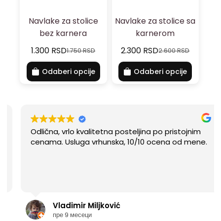
Navlake za stolice
Navlake za stolice sa
bez karnera
karnerom
1.300
RSD
2.300
RSD
1.750
RSD
2.600
RSD
Odaberi opcije
Odaberi opcije
Odlična, vrlo kvalitetna posteljina po pristojnim
cenama. Usluga vrhunska, 10/10 ocena od mene.
Vladimir Miljković
пре 9 месеци