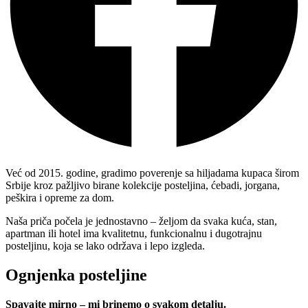
Već od 2015. godine, gradimo poverenje sa hiljadama kupaca širom
Srbije kroz pažljivo birane kolekcije posteljina, ćebadi, jorgana,
peškira i opreme za dom.
Naša priča počela je jednostavno – željom da svaka kuća, stan,
apartman ili hotel ima kvalitetnu, funkcionalnu i dugotrajnu
posteljinu, koja se lako održava i lepo izgleda.
Ognjenka posteljine
Spavajte mirno – mi brinemo o svakom detalju.