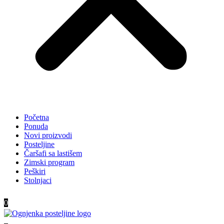
Početna
Ponuda
Novi proizvodi
Posteljine
Čaršafi sa lastišem
Zimski program
Peškiri
Stolnjaci
0