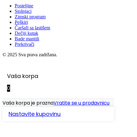
Posteljine
Stolnjaci
Zimski program
Peškiri
Čaršafi sa lastišem
Dečiji kutak
Bade mantili
Prekrivači
© 2025 Sva prava zadržana.
Vaša korpa
0
Vaša korpa je prazna
Vratite se u prodavnicu
Nastavite kupovinu