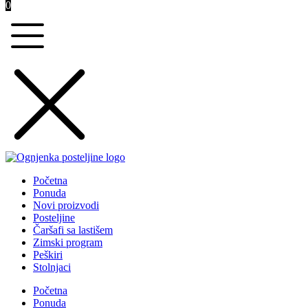
0
Početna
Ponuda
Novi proizvodi
Posteljine
Čaršafi sa lastišem
Zimski program
Peškiri
Stolnjaci
Početna
Ponuda