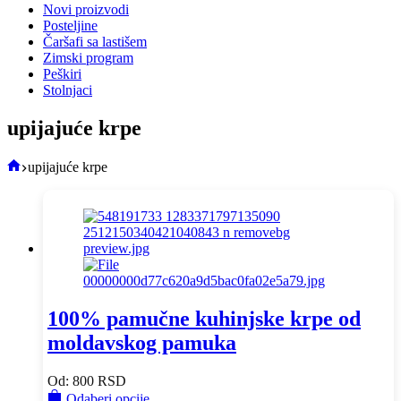
Novi proizvodi
Posteljine
Čaršafi sa lastišem
Zimski program
Peškiri
Stolnjaci
upijajuće krpe
Početna
upijajuće krpe
100% pamučne kuhinjske krpe od
moldavskog pamuka
Od:
800
RSD
This
Odaberi opcije