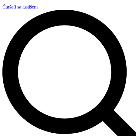
Čaršafi sa lastišem