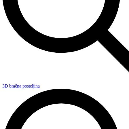
3D bračna posteljina