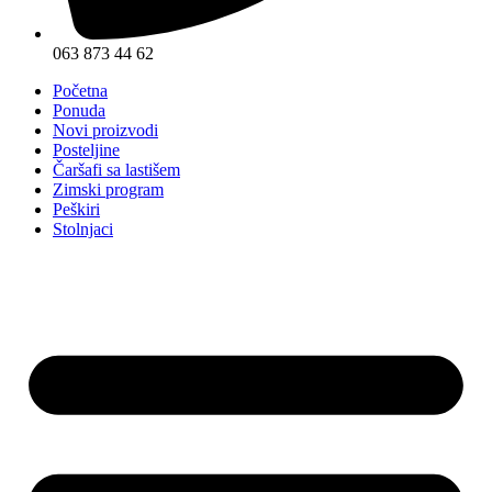
063 873 44 62
Početna
Ponuda
Novi proizvodi
Posteljine
Čaršafi sa lastišem
Zimski program
Peškiri
Stolnjaci