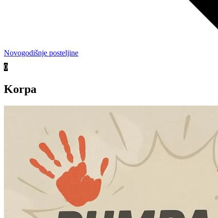
Novogodišnje posteljine
0
Korpa