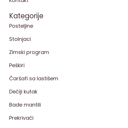
Kontakt
Kategorije
Posteljine
Stolnjaci
Zimski program
Peškiri
Čaršafi sa lastišem
Dečiji kutak
Bade mantili
Prekrivači