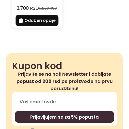
3.700
RSD
5.200
RSD
Odaberi opcije
Kupon kod
Prijavite se na naš Newsletter i dobijate
popust od 200 rsd po proizvodu
na prvu
porudžbinu!
Prijavljujem se za 5% popusta