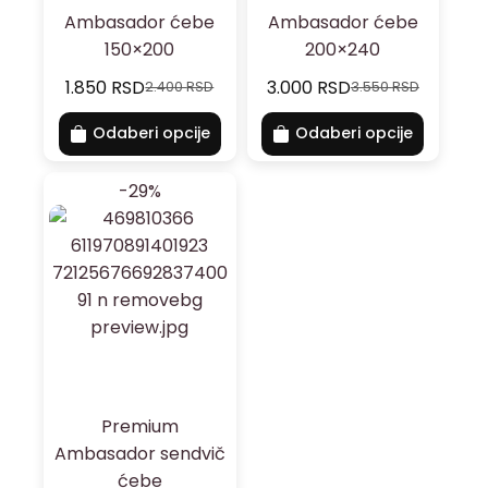
Ambasador ćebe
Ambasador ćebe
150×200
200×240
1.850
RSD
3.000
RSD
2.400
RSD
3.550
RSD
Odaberi opcije
Odaberi opcije
-29%
Premium
Ambasador sendvič
ćebe