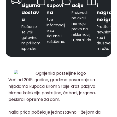
sigurna
kupovi
acije
i
dostav
na
nagrad
Proizvodi
na akciji
a
ne igre
Sve
nemaju
informacij
Plaćanje
Pratite naš
pravo na
e su
se vrši
Newsletter
reklamacij
sigurne i
gotovino
kao i
u, ostali da
zaštićene.
m prilikom
društvene
isporuke.
mreže.
Već od 2015. godine, gradimo poverenje sa
hiljadama kupaca širom Srbije kroz pažljivo
birane kolekcije posteljina, ćebadi, jorgana,
peškira i opreme za dom.
Naša priča počela je jednostavno – željom da