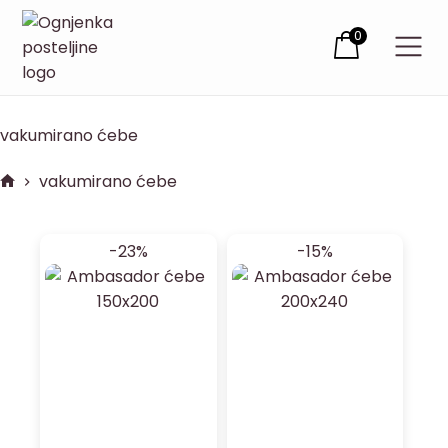
0
vakumirano ćebe
vakumirano ćebe
-23%
-15%