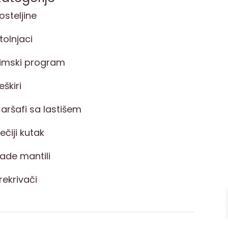
osteljine
tolnjaci
imski program
eškiri
aršafi sa lastišem
ečiji kutak
ade mantili
rekrivači