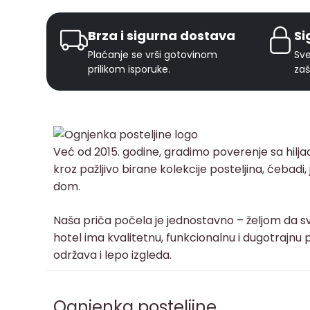
Brza i sigurna dostava
Si
Plaćanje se vrši gotovinom
Sve
prilikom isporuke.
zaš
Već od 2015. godine, gradimo poverenje sa hilj
kroz pažljivo birane kolekcije posteljina, ćebadi
dom.
Naša priča počela je jednostavno – željom da sv
hotel ima kvalitetnu, funkcionalnu i dugotrajnu p
održava i lepo izgleda.
Ognjenka posteljine