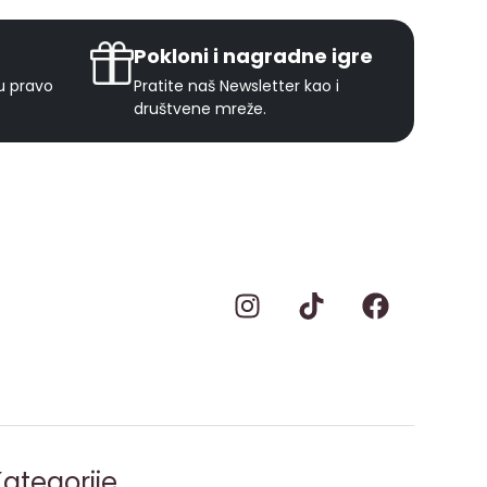
Pokloni i nagradne igre
ju pravo
Pratite naš Newsletter kao i
društvene mreže.
ategorije