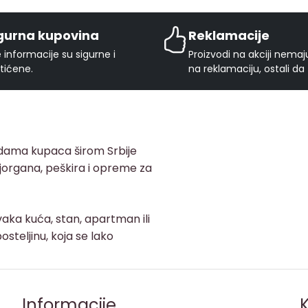
gurna kupovina
Reklamacije
 informacije su sigurne i
Proizvodi na akciji nema
tićene.
na reklamaciju, ostali da
adama kupaca širom Srbije
, jorgana, peškira i opreme za
aka kuća, stan, apartman ili
osteljinu, koja se lako
Informacije
K