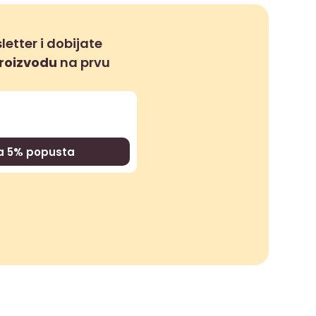
letter i dobijate
proizvodu
na prvu
za 5% popusta