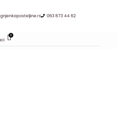
njenkaposteljine.rs
063 873 44 62
0
aci