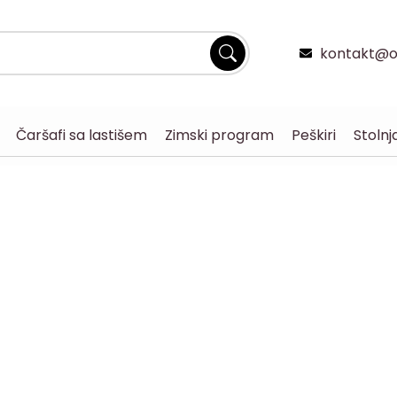
kontakt@og
Čaršafi sa lastišem
Zimski program
Peškiri
Stolnj